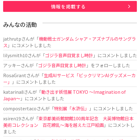
情報を掲載する
みんなの活動
jathrutp
さんが「
機動戦士ガンダム シャア・アズナブルのサングラ
ス
」にコメントしました
lilysmith10
さんが「
ゴジラ音声目覚まし時計
」にコメントしました
アッキー
さんが「
ゴジラ音声目覚まし時計
」をフォローしました
RosaGrant
さんが「
生成AIサービス「ビックリマンAIグッズメーカ
ー」
」にコメントしました
katarina8
さんが「
動き出す妖怪展 TOKYO 〜Imagination of
Japan〜
」にコメントしました
compostertaco
さんが「
特別展「水滸伝」
」にコメントしました
xsiren19
さんが「
東京都美術館開館100周年記念 大英博物館日本
美術コレクション 百花繚乱～海を越えた江戸絵画
」にコメントし
ました