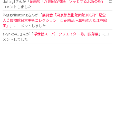
dollsgl
さんが「
企画展「浮世絵百物語 ゾッとする北斎の絵」
」に
コメントしました
PeggVikutong
さんが「
展覧会「東京都美術館開館100周年記念
大英博物館日本美術コレクション 百花繚乱〜海を越えた江戸絵
画」
」にコメントしました
skynko41
さんが「
浮世絵スーパークリエイター 歌川国芳展
」にコ
メントしました