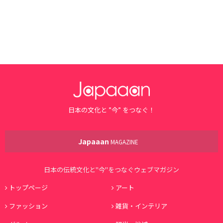
日本の文化と ”今” をつなぐ！
Japaaan
MAGAZINE
日本の伝統文化と"今"をつなぐウェブマガジン
トップページ
アート
ファッション
雑貨・インテリア