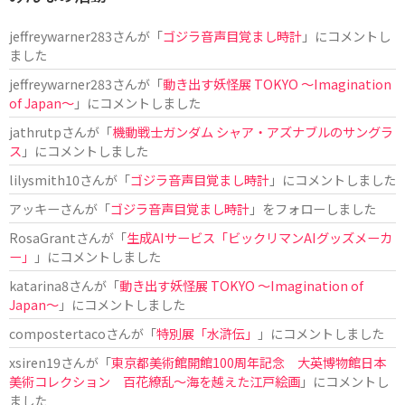
jeffreywarner283
さんが「
ゴジラ音声目覚まし時計
」にコメントし
ました
jeffreywarner283
さんが「
動き出す妖怪展 TOKYO 〜Imagination
of Japan〜
」にコメントしました
jathrutp
さんが「
機動戦士ガンダム シャア・アズナブルのサングラ
ス
」にコメントしました
lilysmith10
さんが「
ゴジラ音声目覚まし時計
」にコメントしました
アッキー
さんが「
ゴジラ音声目覚まし時計
」をフォローしました
RosaGrant
さんが「
生成AIサービス「ビックリマンAIグッズメーカ
ー」
」にコメントしました
katarina8
さんが「
動き出す妖怪展 TOKYO 〜Imagination of
Japan〜
」にコメントしました
compostertaco
さんが「
特別展「水滸伝」
」にコメントしました
xsiren19
さんが「
東京都美術館開館100周年記念 大英博物館日本
美術コレクション 百花繚乱～海を越えた江戸絵画
」にコメントし
ました