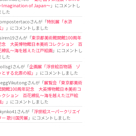
Imagination of Japan〜
」にコメントし
ました
ompostertaco
さんが「
特別展「水滸
伝」
」にコメントしました
siren19
さんが「
東京都美術館開館100周年
記念 大英博物館日本美術コレクション 百
花繚乱～海を越えた江戸絵画
」にコメントし
ました
ollsgl
さんが「
企画展「浮世絵百物語 ゾ
ッとする北斎の絵」
」にコメントしました
eggVikutong
さんが「
展覧会「東京都美術
館開館100周年記念 大英博物館日本美術コ
レクション 百花繚乱〜海を越えた江戸絵
画」
」にコメントしました
kynko41
さんが「
浮世絵スーパークリエイ
ター 歌川国芳展
」にコメントしました