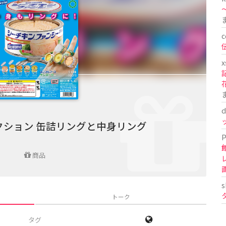
〜
c
x
d
クション 缶詰リングと中身リング
P
商品
s
トーク
タグ