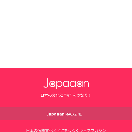
日本の文化と ”今” をつなぐ！
Japaaan
MAGAZINE
日本の伝統文化と"今"をつなぐウェブマガジン