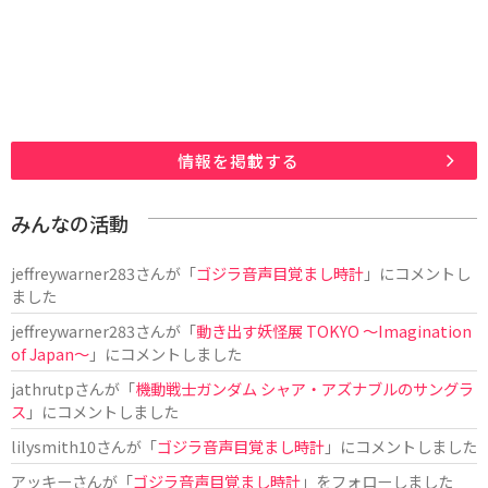
情報を掲載する
みんなの活動
jeffreywarner283
さんが「
ゴジラ音声目覚まし時計
」にコメントし
ました
jeffreywarner283
さんが「
動き出す妖怪展 TOKYO 〜Imagination
of Japan〜
」にコメントしました
jathrutp
さんが「
機動戦士ガンダム シャア・アズナブルのサングラ
ス
」にコメントしました
lilysmith10
さんが「
ゴジラ音声目覚まし時計
」にコメントしました
アッキー
さんが「
ゴジラ音声目覚まし時計
」をフォローしました