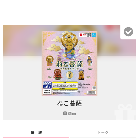
ねこ菩薩
商品
情 報
トーク