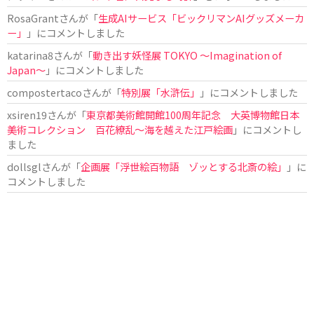
RosaGrant
さんが「
生成AIサービス「ビックリマンAIグッズメーカ
ー」
」にコメントしました
katarina8
さんが「
動き出す妖怪展 TOKYO 〜Imagination of
Japan〜
」にコメントしました
compostertaco
さんが「
特別展「水滸伝」
」にコメントしました
xsiren19
さんが「
東京都美術館開館100周年記念 大英博物館日本
美術コレクション 百花繚乱～海を越えた江戸絵画
」にコメントし
ました
dollsgl
さんが「
企画展「浮世絵百物語 ゾッとする北斎の絵」
」に
コメントしました