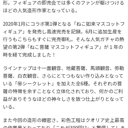
形。フィギュアの即売会では多くのファンが駆けつける
ほどの人気造形作家となっている。
2020年1月にコラボ第1弾となる「ねこ如来マスコットフ
ィギュア」を発売し高速完売を記録。6月に追加生産を
行うもこちらもすぐに完売御礼。そんな人気ガチャの熱
望の第2弾「ねこ菩薩 マスコットフィギュア」が１年の
時を経て完成しました！
ラインナップは十一面観音、地蔵菩薩、馬頭観音、弥勒
菩薩、白衣観音、さらにとてつもない作り込みとなって
いる「㊙シークレット」を加えた全6種。それぞれの菩
薩の特徴を余すことなく立体化されており、何かのご利
益がありそうなほどの神々しさを放つ仕上がりとなって
いる。
また今回の造形の緻密さ、彩色工程はクオリア史上最高
の作業量となっており「これが300円!?」と驚愕してしま