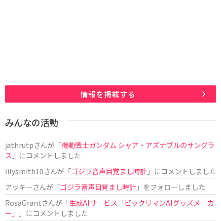
情報を掲載する
みんなの活動
jathrutp
さんが「
機動戦士ガンダム シャア・アズナブルのサングラ
ス
」にコメントしました
lilysmith10
さんが「
ゴジラ音声目覚まし時計
」にコメントしました
アッキー
さんが「
ゴジラ音声目覚まし時計
」をフォローしました
RosaGrant
さんが「
生成AIサービス「ビックリマンAIグッズメーカ
ー」
」にコメントしました