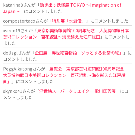
katarina8
さんが「
動き出す妖怪展 TOKYO 〜Imagination of
Japan〜
」にコメントしました
compostertaco
さんが「
特別展「水滸伝」
」にコメントしました
xsiren19
さんが「
東京都美術館開館100周年記念 大英博物館日本
美術コレクション 百花繚乱～海を越えた江戸絵画
」にコメントし
ました
dollsgl
さんが「
企画展「浮世絵百物語 ゾッとする北斎の絵」
」に
コメントしました
PeggVikutong
さんが「
展覧会「東京都美術館開館100周年記念
大英博物館日本美術コレクション 百花繚乱〜海を越えた江戸絵
画」
」にコメントしました
skynko41
さんが「
浮世絵スーパークリエイター 歌川国芳展
」にコ
メントしました