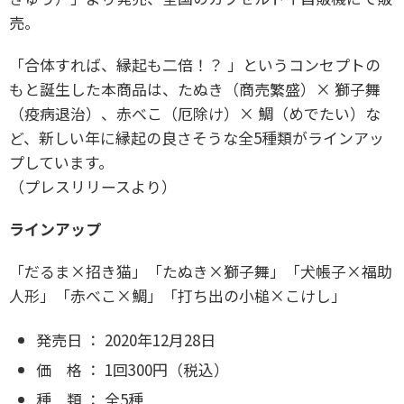
売。
「合体すれば、縁起も二倍！？ 」というコンセプトの
もと誕生した本商品は、たぬき（商売繁盛）× 獅子舞
（疫病退治）、赤べこ（厄除け）× 鯛（めでたい）な
ど、新しい年に縁起の良さそうな全5種類がラインアッ
プしています。
（プレスリリースより）
ラインアップ
「だるま×招き猫」「たぬき×獅子舞」「犬帳子×福助
人形」「赤べこ×鯛」「打ち出の小槌×こけし」
発売日 ： 2020年12月28日
価 格 ： 1回300円（税込）
種 類 ： 全5種