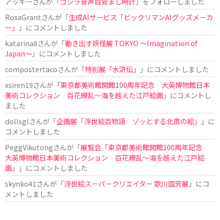
アッキー
さんが「
ゴジラ音声目覚まし時計
」をフォローしました
RosaGrant
さんが「
生成AIサービス「ビックリマンAIグッズメーカ
ー」
」にコメントしました
katarina8
さんが「
動き出す妖怪展 TOKYO 〜Imagination of
Japan〜
」にコメントしました
compostertaco
さんが「
特別展「水滸伝」
」にコメントしました
xsiren19
さんが「
東京都美術館開館100周年記念 大英博物館日本
美術コレクション 百花繚乱～海を越えた江戸絵画
」にコメントし
ました
dollsgl
さんが「
企画展「浮世絵百物語 ゾッとする北斎の絵」
」に
コメントしました
PeggVikutong
さんが「
展覧会「東京都美術館開館100周年記念
大英博物館日本美術コレクション 百花繚乱〜海を越えた江戸絵
画」
」にコメントしました
skynko41
さんが「
浮世絵スーパークリエイター 歌川国芳展
」にコ
メントしました