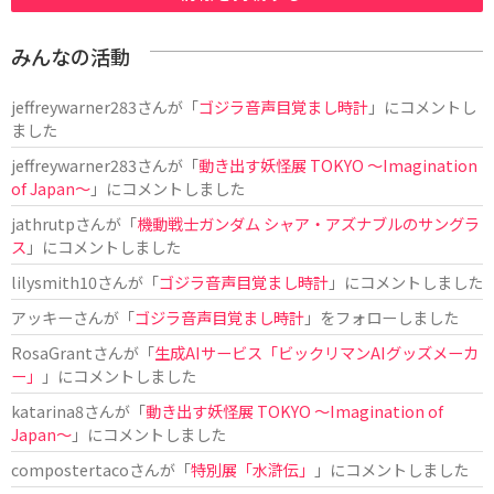
みんなの活動
jeffreywarner283
さんが「
ゴジラ音声目覚まし時計
」にコメントし
ました
jeffreywarner283
さんが「
動き出す妖怪展 TOKYO 〜Imagination
of Japan〜
」にコメントしました
jathrutp
さんが「
機動戦士ガンダム シャア・アズナブルのサングラ
ス
」にコメントしました
lilysmith10
さんが「
ゴジラ音声目覚まし時計
」にコメントしました
アッキー
さんが「
ゴジラ音声目覚まし時計
」をフォローしました
RosaGrant
さんが「
生成AIサービス「ビックリマンAIグッズメーカ
ー」
」にコメントしました
katarina8
さんが「
動き出す妖怪展 TOKYO 〜Imagination of
Japan〜
」にコメントしました
compostertaco
さんが「
特別展「水滸伝」
」にコメントしました