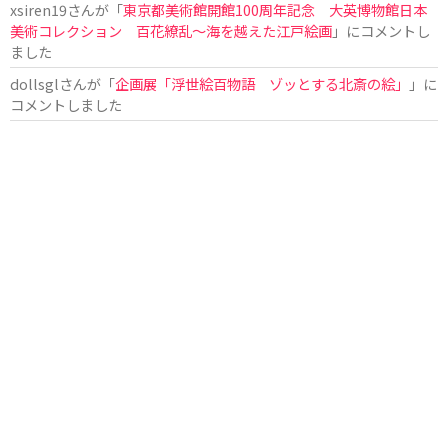
xsiren19
さんが「
東京都美術館開館100周年記念 大英博物館日本
美術コレクション 百花繚乱～海を越えた江戸絵画
」にコメントし
ました
dollsgl
さんが「
企画展「浮世絵百物語 ゾッとする北斎の絵」
」に
コメントしました