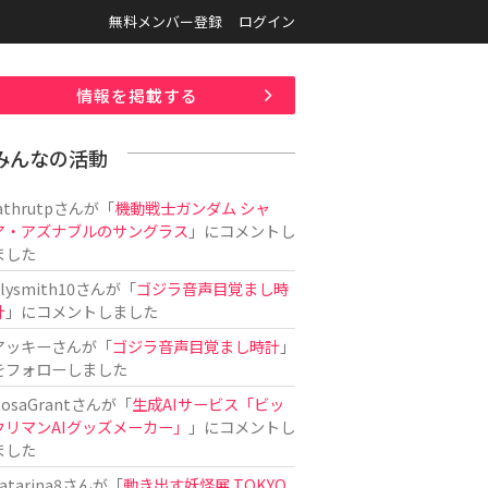
無料メンバー登録
ログイン
情報を掲載する
みんなの活動
athrutp
さんが「
機動戦士ガンダム シャ
ア・アズナブルのサングラス
」にコメントし
ました
ilysmith10
さんが「
ゴジラ音声目覚まし時
計
」にコメントしました
アッキー
さんが「
ゴジラ音声目覚まし時計
」
をフォローしました
osaGrant
さんが「
生成AIサービス「ビッ
クリマンAIグッズメーカー」
」にコメントし
ました
atarina8
さんが「
動き出す妖怪展 TOKYO