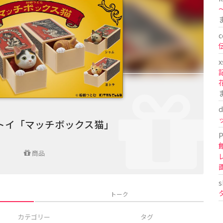
〜
c
x
d
トイ「マッチボックス猫」
P
商品
s
トーク
カテゴリー
タグ