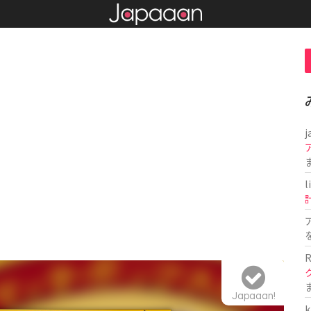
j
l
R
Japaaan!
k