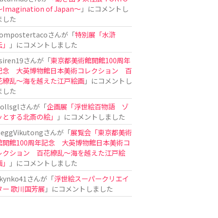
Imagination of Japan〜
」にコメントし
ました
ompostertaco
さんが「
特別展「水滸
伝」
」にコメントしました
siren19
さんが「
東京都美術館開館100周年
記念 大英博物館日本美術コレクション 百
花繚乱～海を越えた江戸絵画
」にコメントし
ました
ollsgl
さんが「
企画展「浮世絵百物語 ゾ
ッとする北斎の絵」
」にコメントしました
eggVikutong
さんが「
展覧会「東京都美術
館開館100周年記念 大英博物館日本美術コ
レクション 百花繚乱〜海を越えた江戸絵
画」
」にコメントしました
kynko41
さんが「
浮世絵スーパークリエイ
ター 歌川国芳展
」にコメントしました