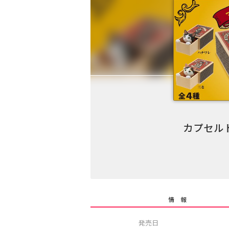
カプセル
情 報
発売日