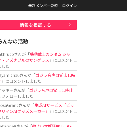
無料メンバー登録
ログイン
情報を掲載する
みんなの活動
athrutp
さんが「
機動戦士ガンダム シャ
ア・アズナブルのサングラス
」にコメントし
ました
ilysmith10
さんが「
ゴジラ音声目覚まし時
計
」にコメントしました
アッキー
さんが「
ゴジラ音声目覚まし時計
」
をフォローしました
osaGrant
さんが「
生成AIサービス「ビッ
クリマンAIグッズメーカー」
」にコメントし
ました
atarina8
さんが「
動き出す妖怪展 TOKYO