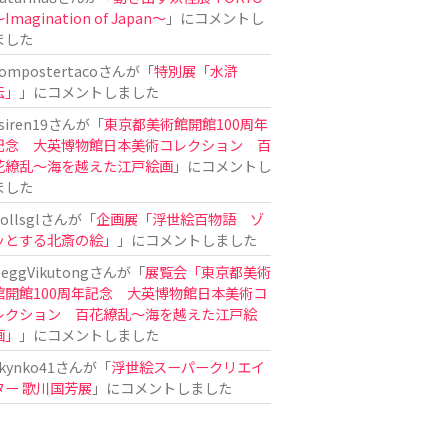
Imagination of Japan〜
」にコメントし
ました
ompostertaco
さんが「
特別展「水滸
伝」
」にコメントしました
siren19
さんが「
東京都美術館開館100周年
記念 大英博物館日本美術コレクション 百
花繚乱～海を越えた江戸絵画
」にコメントし
ました
ollsgl
さんが「
企画展「浮世絵百物語 ゾ
ッとする北斎の絵」
」にコメントしました
eggVikutong
さんが「
展覧会「東京都美術
館開館100周年記念 大英博物館日本美術コ
レクション 百花繚乱〜海を越えた江戸絵
画」
」にコメントしました
kynko41
さんが「
浮世絵スーパークリエイ
ター 歌川国芳展
」にコメントしました