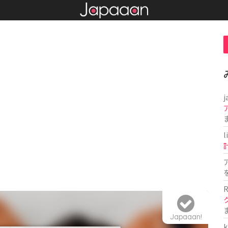
j
l
R
Japaaan!
k