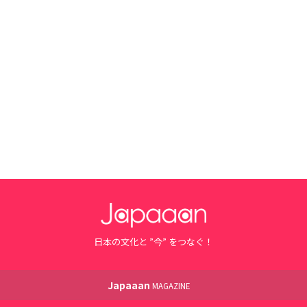
日本の文化と ”今” をつなぐ！
Japaaan
MAGAZINE