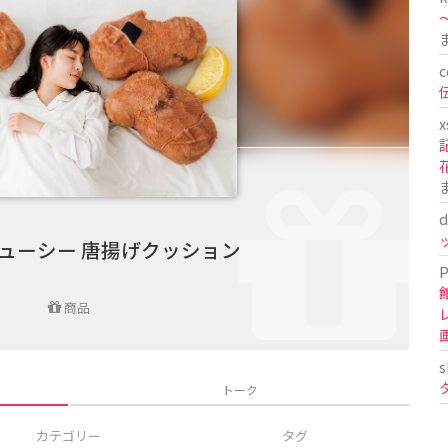
〜
c
x
d
ューシー 唐揚げクッション
P
商品
s
トーク
カテゴリー
タグ