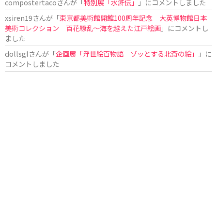
compostertaco
さんが「
特別展「水滸伝」
」にコメントしました
xsiren19
さんが「
東京都美術館開館100周年記念 大英博物館日本
美術コレクション 百花繚乱～海を越えた江戸絵画
」にコメントし
ました
dollsgl
さんが「
企画展「浮世絵百物語 ゾッとする北斎の絵」
」に
コメントしました