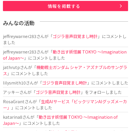
情報を掲載する
みんなの活動
jeffreywarner283
さんが「
ゴジラ音声目覚まし時計
」にコメントし
ました
jeffreywarner283
さんが「
動き出す妖怪展 TOKYO 〜Imagination
of Japan〜
」にコメントしました
jathrutp
さんが「
機動戦士ガンダム シャア・アズナブルのサングラ
ス
」にコメントしました
lilysmith10
さんが「
ゴジラ音声目覚まし時計
」にコメントしました
アッキー
さんが「
ゴジラ音声目覚まし時計
」をフォローしました
RosaGrant
さんが「
生成AIサービス「ビックリマンAIグッズメーカ
ー」
」にコメントしました
katarina8
さんが「
動き出す妖怪展 TOKYO 〜Imagination of
Japan〜
」にコメントしました