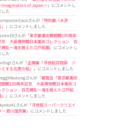
Imagination of Japan〜
」にコメントし
ました
ompostertaco
さんが「
特別展「水滸
伝」
」にコメントしました
siren19
さんが「
東京都美術館開館100周年
記念 大英博物館日本美術コレクション 百
花繚乱～海を越えた江戸絵画
」にコメントし
ました
ollsgl
さんが「
企画展「浮世絵百物語 ゾ
ッとする北斎の絵」
」にコメントしました
eggVikutong
さんが「
展覧会「東京都美術
館開館100周年記念 大英博物館日本美術コ
レクション 百花繚乱〜海を越えた江戸絵
画」
」にコメントしました
kynko41
さんが「
浮世絵スーパークリエイ
ター 歌川国芳展
」にコメントしました