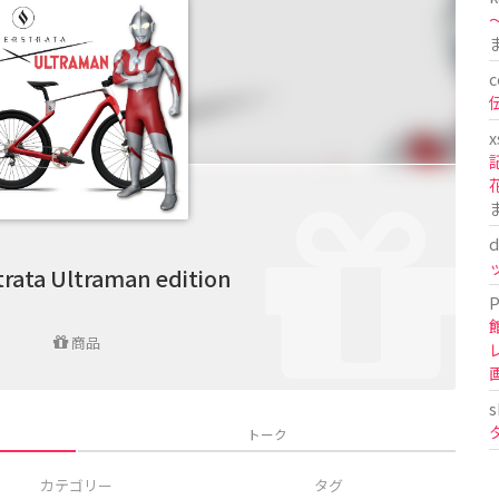
〜
c
x
d
rata Ultraman edition
P
商品
s
トーク
カテゴリー
タグ