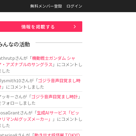
無料メンバー登録
ログイン
情報を掲載する
みんなの活動
athrutp
さんが「
機動戦士ガンダム シャ
ア・アズナブルのサングラス
」にコメントし
ました
ilysmith10
さんが「
ゴジラ音声目覚まし時
計
」にコメントしました
アッキー
さんが「
ゴジラ音声目覚まし時計
」
をフォローしました
osaGrant
さんが「
生成AIサービス「ビッ
クリマンAIグッズメーカー」
」にコメントし
ました
atarina8
さんが「
動き出す妖怪展 TOKYO