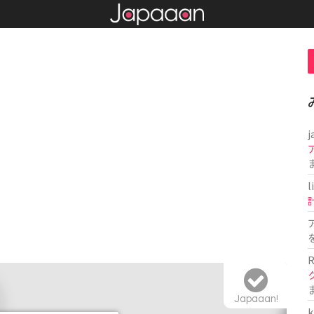
j
l
R
Japaaan!
k