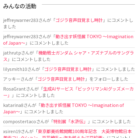
みんなの活動
jeffreywarner283
さんが「
ゴジラ音声目覚まし時計
」にコメントし
ました
jeffreywarner283
さんが「
動き出す妖怪展 TOKYO 〜Imagination
of Japan〜
」にコメントしました
jathrutp
さんが「
機動戦士ガンダム シャア・アズナブルのサングラ
ス
」にコメントしました
lilysmith10
さんが「
ゴジラ音声目覚まし時計
」にコメントしました
アッキー
さんが「
ゴジラ音声目覚まし時計
」をフォローしました
RosaGrant
さんが「
生成AIサービス「ビックリマンAIグッズメーカ
ー」
」にコメントしました
katarina8
さんが「
動き出す妖怪展 TOKYO 〜Imagination of
Japan〜
」にコメントしました
compostertaco
さんが「
特別展「水滸伝」
」にコメントしました
xsiren19
さんが「
東京都美術館開館100周年記念 大英博物館日本
美術コレクション 百花繚乱～海を越えた江戸絵画
」にコメントし