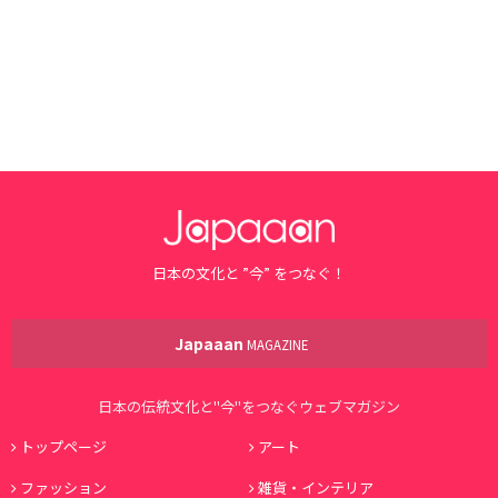
日本の文化と ”今” をつなぐ！
Japaaan
MAGAZINE
日本の伝統文化と"今"をつなぐウェブマガジン
トップページ
アート
ファッション
雑貨・インテリア