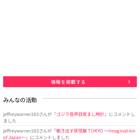
情報を掲載する
みんなの活動
jeffreywarner283
さんが「
ゴジラ音声目覚まし時計
」にコメントし
ました
jeffreywarner283
さんが「
動き出す妖怪展 TOKYO 〜Imagination
of Japan〜
」にコメントしました