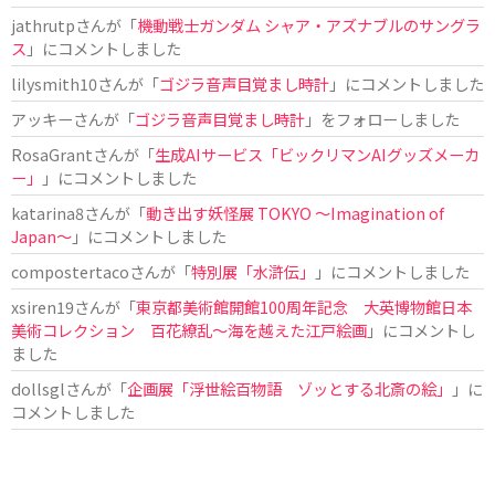
jathrutp
さんが「
機動戦士ガンダム シャア・アズナブルのサングラ
ス
」にコメントしました
lilysmith10
さんが「
ゴジラ音声目覚まし時計
」にコメントしました
アッキー
さんが「
ゴジラ音声目覚まし時計
」をフォローしました
RosaGrant
さんが「
生成AIサービス「ビックリマンAIグッズメーカ
ー」
」にコメントしました
katarina8
さんが「
動き出す妖怪展 TOKYO 〜Imagination of
Japan〜
」にコメントしました
compostertaco
さんが「
特別展「水滸伝」
」にコメントしました
xsiren19
さんが「
東京都美術館開館100周年記念 大英博物館日本
美術コレクション 百花繚乱～海を越えた江戸絵画
」にコメントし
ました
dollsgl
さんが「
企画展「浮世絵百物語 ゾッとする北斎の絵」
」に
コメントしました