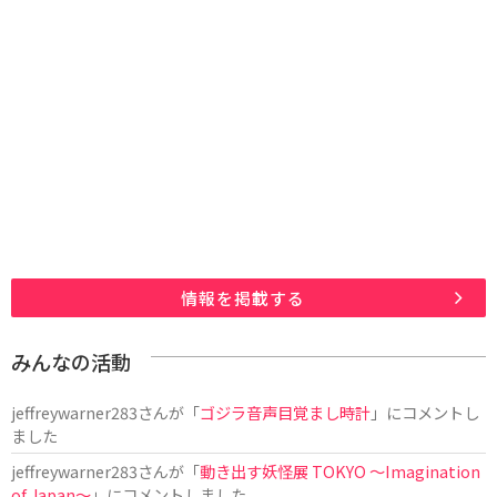
情報を掲載する
みんなの活動
jeffreywarner283
さんが「
ゴジラ音声目覚まし時計
」にコメントし
ました
jeffreywarner283
さんが「
動き出す妖怪展 TOKYO 〜Imagination
of Japan〜
」にコメントしました