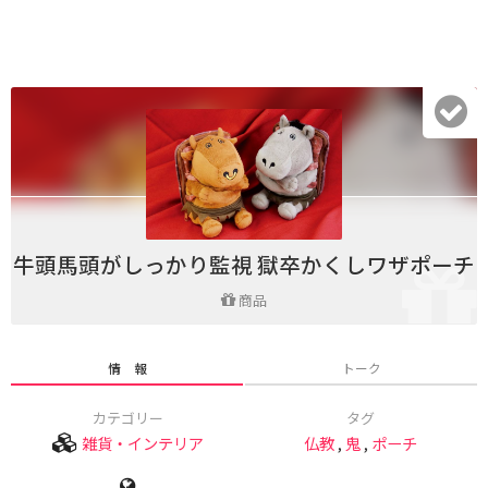
牛頭馬頭がしっかり監視 獄卒かくしワザポーチ
商品
情 報
トーク
カテゴリー
タグ
雑貨・インテリア
仏教
,
鬼
,
ポーチ