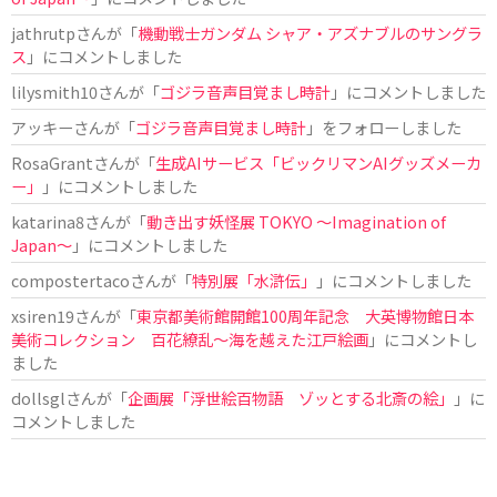
jathrutp
さんが「
機動戦士ガンダム シャア・アズナブルのサングラ
ス
」にコメントしました
lilysmith10
さんが「
ゴジラ音声目覚まし時計
」にコメントしました
アッキー
さんが「
ゴジラ音声目覚まし時計
」をフォローしました
RosaGrant
さんが「
生成AIサービス「ビックリマンAIグッズメーカ
ー」
」にコメントしました
katarina8
さんが「
動き出す妖怪展 TOKYO 〜Imagination of
Japan〜
」にコメントしました
compostertaco
さんが「
特別展「水滸伝」
」にコメントしました
xsiren19
さんが「
東京都美術館開館100周年記念 大英博物館日本
美術コレクション 百花繚乱～海を越えた江戸絵画
」にコメントし
ました
dollsgl
さんが「
企画展「浮世絵百物語 ゾッとする北斎の絵」
」に
コメントしました