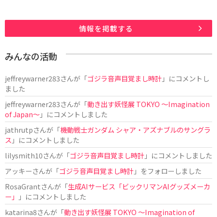
情報を掲載する
みんなの活動
jeffreywarner283
さんが「
ゴジラ音声目覚まし時計
」にコメントし
ました
jeffreywarner283
さんが「
動き出す妖怪展 TOKYO 〜Imagination
of Japan〜
」にコメントしました
jathrutp
さんが「
機動戦士ガンダム シャア・アズナブルのサングラ
ス
」にコメントしました
lilysmith10
さんが「
ゴジラ音声目覚まし時計
」にコメントしました
アッキー
さんが「
ゴジラ音声目覚まし時計
」をフォローしました
RosaGrant
さんが「
生成AIサービス「ビックリマンAIグッズメーカ
ー」
」にコメントしました
katarina8
さんが「
動き出す妖怪展 TOKYO 〜Imagination of