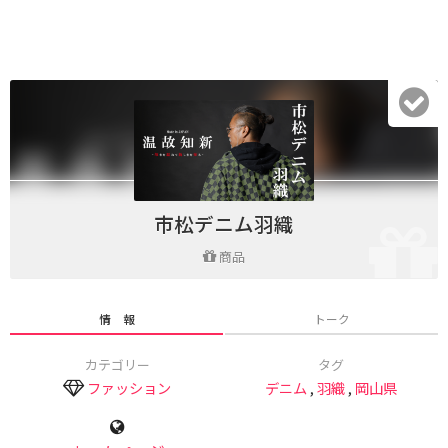
市松デニム羽織
商品
情 報
トーク
カテゴリー
タグ
ファッション
デニム
,
羽織
,
岡山県