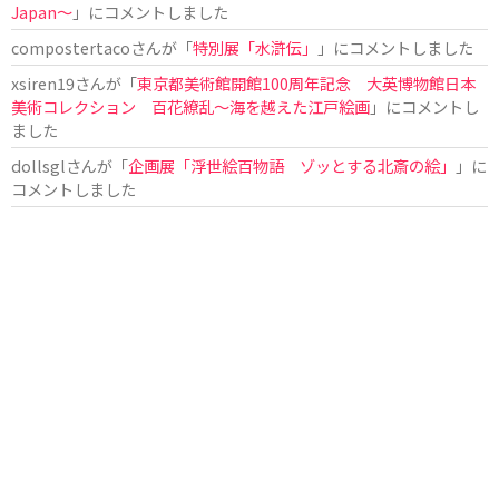
Japan〜
」にコメントしました
compostertaco
さんが「
特別展「水滸伝」
」にコメントしました
xsiren19
さんが「
東京都美術館開館100周年記念 大英博物館日本
美術コレクション 百花繚乱～海を越えた江戸絵画
」にコメントし
ました
dollsgl
さんが「
企画展「浮世絵百物語 ゾッとする北斎の絵」
」に
コメントしました