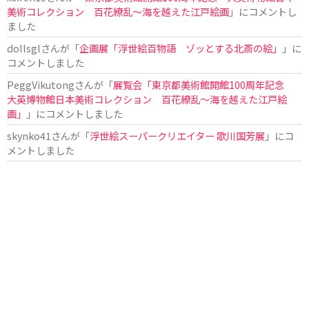
美術コレクション 百花繚乱～海を越えた江戸絵画
」にコメントし
ました
dollsgl
さんが「
企画展「浮世絵百物語 ゾッとする北斎の絵」
」に
コメントしました
PeggVikutong
さんが「
展覧会「東京都美術館開館100周年記念
大英博物館日本美術コレクション 百花繚乱〜海を越えた江戸絵
画」
」にコメントしました
skynko41
さんが「
浮世絵スーパークリエイター 歌川国芳展
」にコ
メントしました