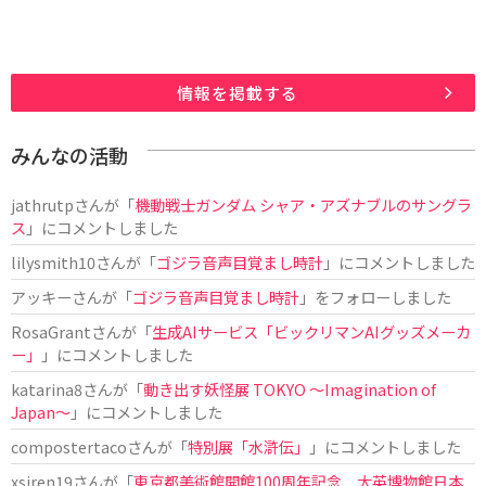
情報を掲載する
みんなの活動
jathrutp
さんが「
機動戦士ガンダム シャア・アズナブルのサングラ
ス
」にコメントしました
lilysmith10
さんが「
ゴジラ音声目覚まし時計
」にコメントしました
アッキー
さんが「
ゴジラ音声目覚まし時計
」をフォローしました
RosaGrant
さんが「
生成AIサービス「ビックリマンAIグッズメーカ
ー」
」にコメントしました
katarina8
さんが「
動き出す妖怪展 TOKYO 〜Imagination of
Japan〜
」にコメントしました
compostertaco
さんが「
特別展「水滸伝」
」にコメントしました
xsiren19
さんが「
東京都美術館開館100周年記念 大英博物館日本