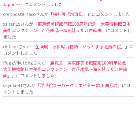
Japan〜
」にコメントしました
compostertaco
さんが「
特別展「水滸伝」
」にコメントしました
xsiren19
さんが「
東京都美術館開館100周年記念 大英博物館日本
美術コレクション 百花繚乱～海を越えた江戸絵画
」にコメントし
ました
dollsgl
さんが「
企画展「浮世絵百物語 ゾッとする北斎の絵」
」に
コメントしました
PeggVikutong
さんが「
展覧会「東京都美術館開館100周年記念
大英博物館日本美術コレクション 百花繚乱〜海を越えた江戸絵
画」
」にコメントしました
skynko41
さんが「
浮世絵スーパークリエイター 歌川国芳展
」にコ
メントしました