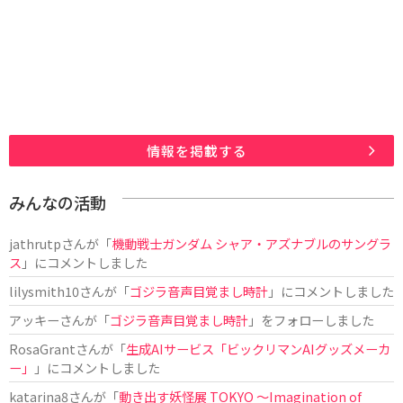
情報を掲載する
みんなの活動
jathrutp
さんが「
機動戦士ガンダム シャア・アズナブルのサングラ
ス
」にコメントしました
lilysmith10
さんが「
ゴジラ音声目覚まし時計
」にコメントしました
アッキー
さんが「
ゴジラ音声目覚まし時計
」をフォローしました
RosaGrant
さんが「
生成AIサービス「ビックリマンAIグッズメーカ
ー」
」にコメントしました
katarina8
さんが「
動き出す妖怪展 TOKYO 〜Imagination of