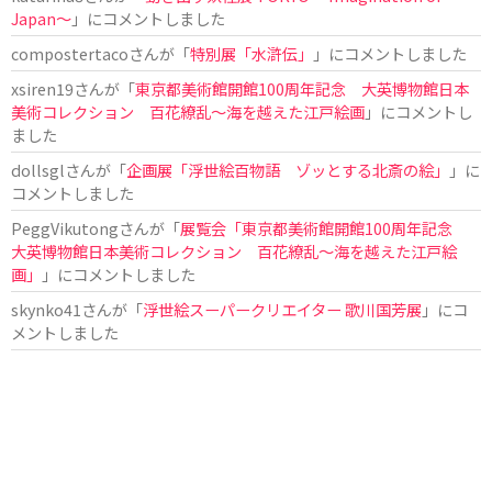
Japan〜
」にコメントしました
compostertaco
さんが「
特別展「水滸伝」
」にコメントしました
xsiren19
さんが「
東京都美術館開館100周年記念 大英博物館日本
美術コレクション 百花繚乱～海を越えた江戸絵画
」にコメントし
ました
dollsgl
さんが「
企画展「浮世絵百物語 ゾッとする北斎の絵」
」に
コメントしました
PeggVikutong
さんが「
展覧会「東京都美術館開館100周年記念
大英博物館日本美術コレクション 百花繚乱〜海を越えた江戸絵
画」
」にコメントしました
skynko41
さんが「
浮世絵スーパークリエイター 歌川国芳展
」にコ
メントしました