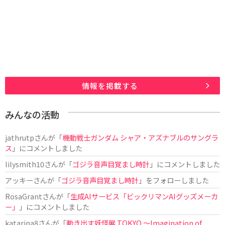
情報を掲載する
みんなの活動
jathrutp
さんが「
機動戦士ガンダム シャア・アズナブルのサングラ
ス
」にコメントしました
lilysmith10
さんが「
ゴジラ音声目覚まし時計
」にコメントしました
アッキー
さんが「
ゴジラ音声目覚まし時計
」をフォローしました
RosaGrant
さんが「
生成AIサービス「ビックリマンAIグッズメーカ
ー」
」にコメントしました
katarina8
さんが「
動き出す妖怪展 TOKYO 〜Imagination of