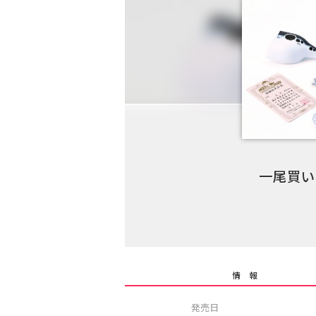
一尾買い
情 報
発売日