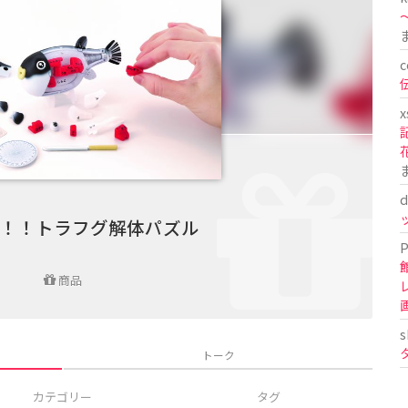
〜
c
x
d
！！トラフグ解体パズル
P
商品
s
トーク
カテゴリー
タグ