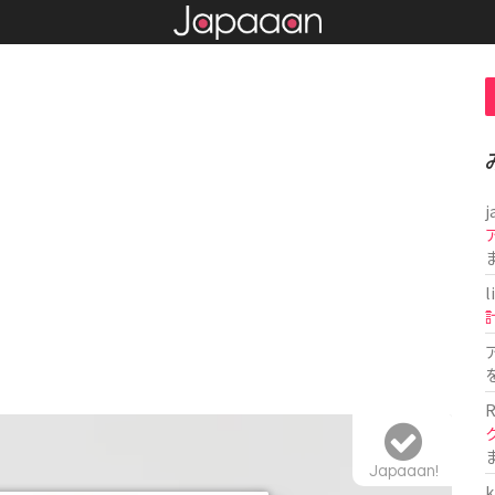
j
l
R
Japaaan!
k