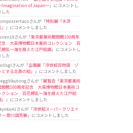
Imagination of Japan〜
」にコメントし
ました
ompostertaco
さんが「
特別展「水滸
伝」
」にコメントしました
siren19
さんが「
東京都美術館開館100周年
記念 大英博物館日本美術コレクション 百
花繚乱～海を越えた江戸絵画
」にコメントし
ました
ollsgl
さんが「
企画展「浮世絵百物語 ゾ
ッとする北斎の絵」
」にコメントしました
eggVikutong
さんが「
展覧会「東京都美術
館開館100周年記念 大英博物館日本美術コ
レクション 百花繚乱〜海を越えた江戸絵
画」
」にコメントしました
kynko41
さんが「
浮世絵スーパークリエイ
ター 歌川国芳展
」にコメントしました