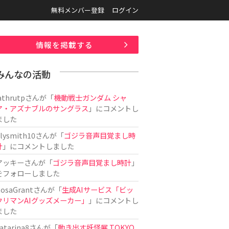
無料メンバー登録
ログイン
情報を掲載する
みんなの活動
athrutp
さんが「
機動戦士ガンダム シャ
ア・アズナブルのサングラス
」にコメントし
ました
ilysmith10
さんが「
ゴジラ音声目覚まし時
計
」にコメントしました
アッキー
さんが「
ゴジラ音声目覚まし時計
」
をフォローしました
osaGrant
さんが「
生成AIサービス「ビッ
クリマンAIグッズメーカー」
」にコメントし
ました
atarina8
さんが「
動き出す妖怪展 TOKYO