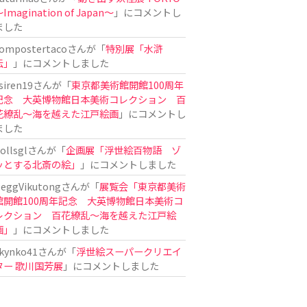
Imagination of Japan〜
」にコメントし
ました
ompostertaco
さんが「
特別展「水滸
伝」
」にコメントしました
siren19
さんが「
東京都美術館開館100周年
記念 大英博物館日本美術コレクション 百
花繚乱～海を越えた江戸絵画
」にコメントし
ました
ollsgl
さんが「
企画展「浮世絵百物語 ゾ
ッとする北斎の絵」
」にコメントしました
eggVikutong
さんが「
展覧会「東京都美術
館開館100周年記念 大英博物館日本美術コ
レクション 百花繚乱〜海を越えた江戸絵
画」
」にコメントしました
kynko41
さんが「
浮世絵スーパークリエイ
ター 歌川国芳展
」にコメントしました