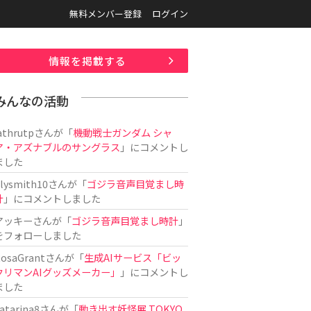
無料メンバー登録
ログイン
情報を掲載する
みんなの活動
athrutp
さんが「
機動戦士ガンダム シャ
ア・アズナブルのサングラス
」にコメントし
ました
ilysmith10
さんが「
ゴジラ音声目覚まし時
計
」にコメントしました
アッキー
さんが「
ゴジラ音声目覚まし時計
」
をフォローしました
osaGrant
さんが「
生成AIサービス「ビッ
クリマンAIグッズメーカー」
」にコメントし
ました
atarina8
さんが「
動き出す妖怪展 TOKYO