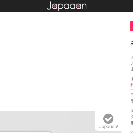
j
l
R
Japaaan!
k