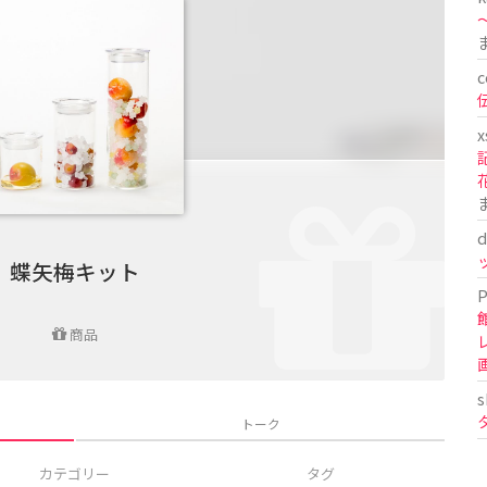
〜
c
x
d
蝶矢梅キット
P
商品
s
トーク
カテゴリー
タグ