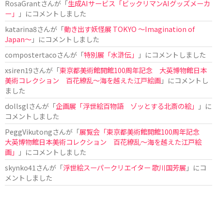
RosaGrant
さんが「
生成AIサービス「ビックリマンAIグッズメーカ
ー」
」にコメントしました
katarina8
さんが「
動き出す妖怪展 TOKYO 〜Imagination of
Japan〜
」にコメントしました
compostertaco
さんが「
特別展「水滸伝」
」にコメントしました
xsiren19
さんが「
東京都美術館開館100周年記念 大英博物館日本
美術コレクション 百花繚乱～海を越えた江戸絵画
」にコメントし
ました
dollsgl
さんが「
企画展「浮世絵百物語 ゾッとする北斎の絵」
」に
コメントしました
PeggVikutong
さんが「
展覧会「東京都美術館開館100周年記念
大英博物館日本美術コレクション 百花繚乱〜海を越えた江戸絵
画」
」にコメントしました
skynko41
さんが「
浮世絵スーパークリエイター 歌川国芳展
」にコ
メントしました