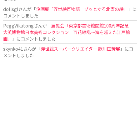
dollsgl
さんが「
企画展「浮世絵百物語 ゾッとする北斎の絵」
」に
コメントしました
PeggVikutong
さんが「
展覧会「東京都美術館開館100周年記念
大英博物館日本美術コレクション 百花繚乱〜海を越えた江戸絵
画」
」にコメントしました
skynko41
さんが「
浮世絵スーパークリエイター 歌川国芳展
」にコ
メントしました