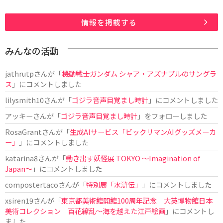
情報を掲載する
みんなの活動
jathrutp
さんが「
機動戦士ガンダム シャア・アズナブルのサングラ
ス
」にコメントしました
lilysmith10
さんが「
ゴジラ音声目覚まし時計
」にコメントしました
アッキー
さんが「
ゴジラ音声目覚まし時計
」をフォローしました
RosaGrant
さんが「
生成AIサービス「ビックリマンAIグッズメーカ
ー」
」にコメントしました
katarina8
さんが「
動き出す妖怪展 TOKYO 〜Imagination of
Japan〜
」にコメントしました
compostertaco
さんが「
特別展「水滸伝」
」にコメントしました
xsiren19
さんが「
東京都美術館開館100周年記念 大英博物館日本
美術コレクション 百花繚乱～海を越えた江戸絵画
」にコメントし
ました