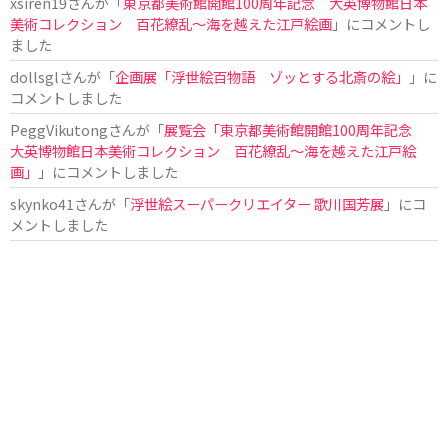
xsiren19
さんが「
東京都美術館開館100周年記念 大英博物館日本
美術コレクション 百花繚乱～海を越えた江戸絵画
」にコメントし
ました
dollsgl
さんが「
企画展「浮世絵百物語 ゾッとする北斎の絵」
」に
コメントしました
PeggVikutong
さんが「
展覧会「東京都美術館開館100周年記念
大英博物館日本美術コレクション 百花繚乱〜海を越えた江戸絵
画」
」にコメントしました
skynko41
さんが「
浮世絵スーパークリエイター 歌川国芳展
」にコ
メントしました