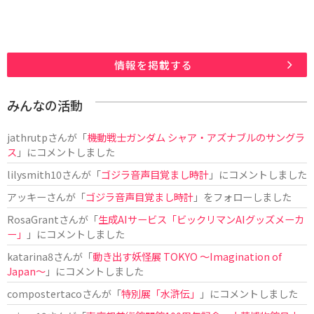
情報を掲載する
みんなの活動
jathrutp
さんが「
機動戦士ガンダム シャア・アズナブルのサングラ
ス
」にコメントしました
lilysmith10
さんが「
ゴジラ音声目覚まし時計
」にコメントしました
アッキー
さんが「
ゴジラ音声目覚まし時計
」をフォローしました
RosaGrant
さんが「
生成AIサービス「ビックリマンAIグッズメーカ
ー」
」にコメントしました
katarina8
さんが「
動き出す妖怪展 TOKYO 〜Imagination of
Japan〜
」にコメントしました
compostertaco
さんが「
特別展「水滸伝」
」にコメントしました