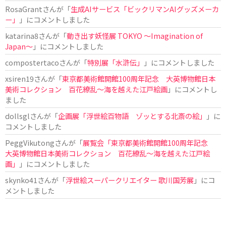
RosaGrant
さんが「
生成AIサービス「ビックリマンAIグッズメーカ
ー」
」にコメントしました
katarina8
さんが「
動き出す妖怪展 TOKYO 〜Imagination of
Japan〜
」にコメントしました
compostertaco
さんが「
特別展「水滸伝」
」にコメントしました
xsiren19
さんが「
東京都美術館開館100周年記念 大英博物館日本
美術コレクション 百花繚乱～海を越えた江戸絵画
」にコメントし
ました
dollsgl
さんが「
企画展「浮世絵百物語 ゾッとする北斎の絵」
」に
コメントしました
PeggVikutong
さんが「
展覧会「東京都美術館開館100周年記念
大英博物館日本美術コレクション 百花繚乱〜海を越えた江戸絵
画」
」にコメントしました
skynko41
さんが「
浮世絵スーパークリエイター 歌川国芳展
」にコ
メントしました