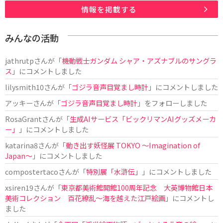
情報を掲載する
みんなの活動
jathrutp
さんが「
機動戦士ガンダム シャア・アズナブルのサングラ
ス
」にコメントしました
lilysmith10
さんが「
ゴジラ音声目覚まし時計
」にコメントしました
アッキー
さんが「
ゴジラ音声目覚まし時計
」をフォローしました
RosaGrant
さんが「
生成AIサービス「ビックリマンAIグッズメーカ
ー」
」にコメントしました
katarina8
さんが「
動き出す妖怪展 TOKYO 〜Imagination of
Japan〜
」にコメントしました
compostertaco
さんが「
特別展「水滸伝」
」にコメントしました
xsiren19
さんが「
東京都美術館開館100周年記念 大英博物館日本
美術コレクション 百花繚乱～海を越えた江戸絵画
」にコメントし
ました