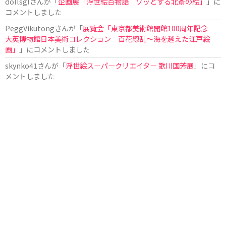
dollsgl
さんが「
企画展「浮世絵百物語 ゾッとする北斎の絵」
」に
コメントしました
PeggVikutong
さんが「
展覧会「東京都美術館開館100周年記念
大英博物館日本美術コレクション 百花繚乱〜海を越えた江戸絵
画」
」にコメントしました
skynko41
さんが「
浮世絵スーパークリエイター 歌川国芳展
」にコ
メントしました