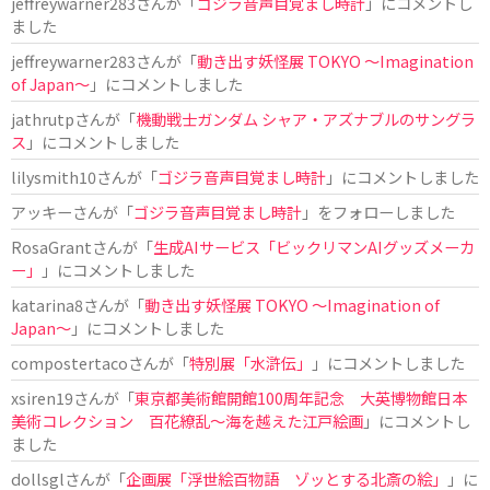
jeffreywarner283
さんが「
ゴジラ音声目覚まし時計
」にコメントし
ました
jeffreywarner283
さんが「
動き出す妖怪展 TOKYO 〜Imagination
of Japan〜
」にコメントしました
jathrutp
さんが「
機動戦士ガンダム シャア・アズナブルのサングラ
ス
」にコメントしました
lilysmith10
さんが「
ゴジラ音声目覚まし時計
」にコメントしました
アッキー
さんが「
ゴジラ音声目覚まし時計
」をフォローしました
RosaGrant
さんが「
生成AIサービス「ビックリマンAIグッズメーカ
ー」
」にコメントしました
katarina8
さんが「
動き出す妖怪展 TOKYO 〜Imagination of
Japan〜
」にコメントしました
compostertaco
さんが「
特別展「水滸伝」
」にコメントしました
xsiren19
さんが「
東京都美術館開館100周年記念 大英博物館日本
美術コレクション 百花繚乱～海を越えた江戸絵画
」にコメントし
ました
dollsgl
さんが「
企画展「浮世絵百物語 ゾッとする北斎の絵」
」に