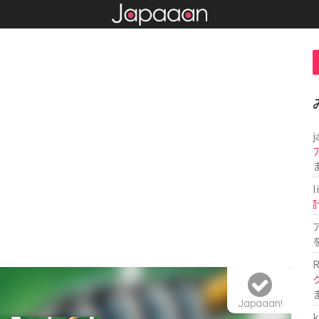
j
l
R
Japaaan!
k