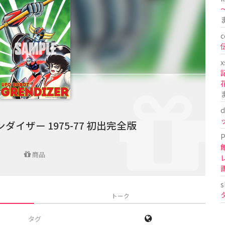
〜
c
x
d
ンダイザー 1975-77 初出完全版
P
商品
s
トーク
タグ