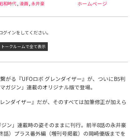
昭和時代
,
漫画
,
永井豪
ホームページ
ログインをしてください。
トークルームで全て表示
繋がる『UFOロボ グレンダイザー』が、ついにB5判
ビマガジン」連載のオリジナル版で登場。
レンダイザー』だが、そのすべては加筆修正が加えら
マガジン」連載時の姿そのままに刊行。
前半8話の永井豪
最終話）プラス番外編（増刊号掲載）の岡崎優版までを