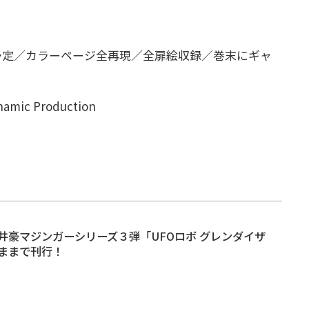
ジ予定／カラーページ全再現／全扉絵収録／巻末にギャ
namic Production
井豪マジンガーシリーズ３弾「UFOロボ グレンダイザ
ままで刊行！