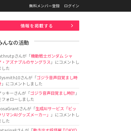
無料メンバー登録
ログイン
情報を掲載する
みんなの活動
athrutp
さんが「
機動戦士ガンダム シャ
ア・アズナブルのサングラス
」にコメントし
ました
ilysmith10
さんが「
ゴジラ音声目覚まし時
計
」にコメントしました
アッキー
さんが「
ゴジラ音声目覚まし時計
」
をフォローしました
osaGrant
さんが「
生成AIサービス「ビッ
クリマンAIグッズメーカー」
」にコメントし
ました
atarina8
さんが「
動き出す妖怪展 TOKYO