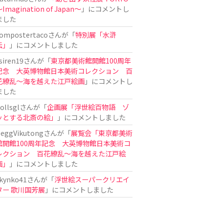
Imagination of Japan〜
」にコメントし
ました
ompostertaco
さんが「
特別展「水滸
伝」
」にコメントしました
siren19
さんが「
東京都美術館開館100周年
記念 大英博物館日本美術コレクション 百
花繚乱～海を越えた江戸絵画
」にコメントし
ました
ollsgl
さんが「
企画展「浮世絵百物語 ゾ
ッとする北斎の絵」
」にコメントしました
eggVikutong
さんが「
展覧会「東京都美術
館開館100周年記念 大英博物館日本美術コ
レクション 百花繚乱〜海を越えた江戸絵
画」
」にコメントしました
kynko41
さんが「
浮世絵スーパークリエイ
ター 歌川国芳展
」にコメントしました