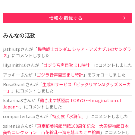
情報を掲載する
みんなの活動
jathrutp
さんが「
機動戦士ガンダム シャア・アズナブルのサングラ
ス
」にコメントしました
lilysmith10
さんが「
ゴジラ音声目覚まし時計
」にコメントしました
アッキー
さんが「
ゴジラ音声目覚まし時計
」をフォローしました
RosaGrant
さんが「
生成AIサービス「ビックリマンAIグッズメーカ
ー」
」にコメントしました
katarina8
さんが「
動き出す妖怪展 TOKYO 〜Imagination of
Japan〜
」にコメントしました
compostertaco
さんが「
特別展「水滸伝」
」にコメントしました
xsiren19
さんが「
東京都美術館開館100周年記念 大英博物館日本
美術コレクション 百花繚乱～海を越えた江戸絵画
」にコメントし