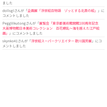
ました
dollsgl
さんが「
企画展「浮世絵百物語 ゾッとする北斎の絵」
」に
コメントしました
PeggVikutong
さんが「
展覧会「東京都美術館開館100周年記念
大英博物館日本美術コレクション 百花繚乱〜海を越えた江戸絵
画」
」にコメントしました
skynko41
さんが「
浮世絵スーパークリエイター 歌川国芳展
」にコ
メントしました