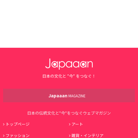
日本の文化と ”今” をつなぐ！
Japaaan
MAGAZINE
日本の伝統文化と"今"をつなぐウェブマガジン
トップページ
アート
ファッション
雑貨・インテリア