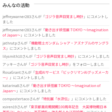
みんなの活動
jeffreywarner283
さんが「
ゴジラ音声目覚まし時計
」にコメントし
ました
jeffreywarner283
さんが「
動き出す妖怪展 TOKYO 〜Imagination
of Japan〜
」にコメントしました
jathrutp
さんが「
機動戦士ガンダム シャア・アズナブルのサングラ
ス
」にコメントしました
lilysmith10
さんが「
ゴジラ音声目覚まし時計
」にコメントしました
アッキー
さんが「
ゴジラ音声目覚まし時計
」をフォローしました
RosaGrant
さんが「
生成AIサービス「ビックリマンAIグッズメーカ
ー」
」にコメントしました
katarina8
さんが「
動き出す妖怪展 TOKYO 〜Imagination of
Japan〜
」にコメントしました
compostertaco
さんが「
特別展「水滸伝」
」にコメントしました
xsiren19
さんが「
東京都美術館開館100周年記念 大英博物館日本
美術コレクション 百花繚乱～海を越えた江戸絵画
」にコメントし