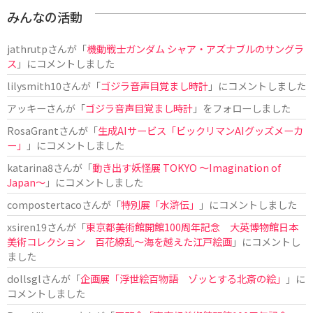
みんなの活動
jathrutp
さんが「
機動戦士ガンダム シャア・アズナブルのサングラ
ス
」にコメントしました
lilysmith10
さんが「
ゴジラ音声目覚まし時計
」にコメントしました
アッキー
さんが「
ゴジラ音声目覚まし時計
」をフォローしました
RosaGrant
さんが「
生成AIサービス「ビックリマンAIグッズメーカ
ー」
」にコメントしました
katarina8
さんが「
動き出す妖怪展 TOKYO 〜Imagination of
Japan〜
」にコメントしました
compostertaco
さんが「
特別展「水滸伝」
」にコメントしました
xsiren19
さんが「
東京都美術館開館100周年記念 大英博物館日本
美術コレクション 百花繚乱～海を越えた江戸絵画
」にコメントし
ました
dollsgl
さんが「
企画展「浮世絵百物語 ゾッとする北斎の絵」
」に
コメントしました