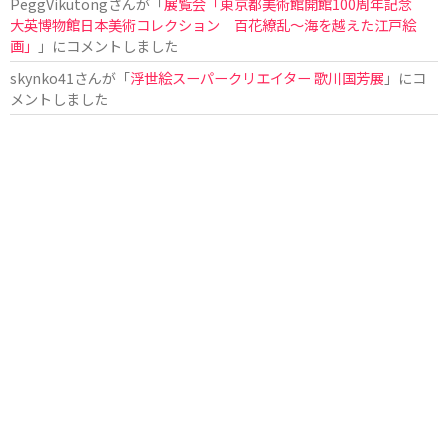
PeggVikutong
さんが「
展覧会「東京都美術館開館100周年記念
大英博物館日本美術コレクション 百花繚乱〜海を越えた江戸絵
画」
」にコメントしました
skynko41
さんが「
浮世絵スーパークリエイター 歌川国芳展
」にコ
メントしました