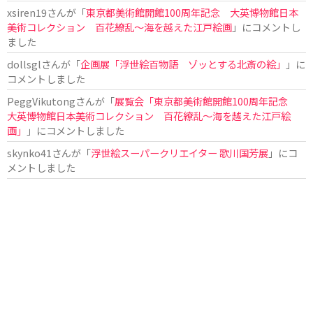
xsiren19
さんが「
東京都美術館開館100周年記念 大英博物館日本
美術コレクション 百花繚乱～海を越えた江戸絵画
」にコメントし
ました
dollsgl
さんが「
企画展「浮世絵百物語 ゾッとする北斎の絵」
」に
コメントしました
PeggVikutong
さんが「
展覧会「東京都美術館開館100周年記念
大英博物館日本美術コレクション 百花繚乱〜海を越えた江戸絵
画」
」にコメントしました
skynko41
さんが「
浮世絵スーパークリエイター 歌川国芳展
」にコ
メントしました