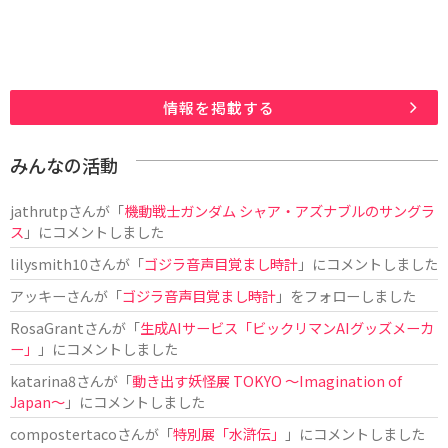
情報を掲載する
みんなの活動
jathrutp
さんが「
機動戦士ガンダム シャア・アズナブルのサングラ
ス
」にコメントしました
lilysmith10
さんが「
ゴジラ音声目覚まし時計
」にコメントしました
アッキー
さんが「
ゴジラ音声目覚まし時計
」をフォローしました
RosaGrant
さんが「
生成AIサービス「ビックリマンAIグッズメーカ
ー」
」にコメントしました
katarina8
さんが「
動き出す妖怪展 TOKYO 〜Imagination of
Japan〜
」にコメントしました
compostertaco
さんが「
特別展「水滸伝」
」にコメントしました