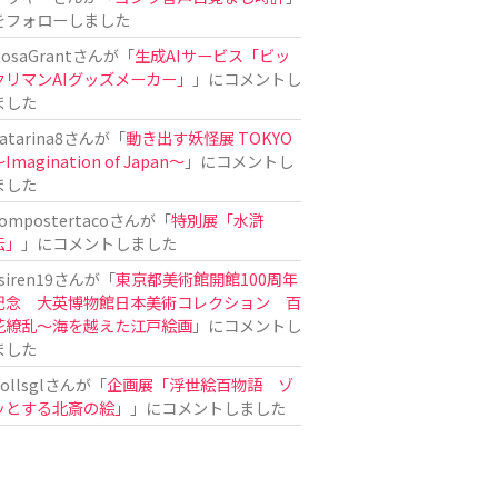
をフォローしました
osaGrant
さんが「
生成AIサービス「ビッ
クリマンAIグッズメーカー」
」にコメントし
ました
atarina8
さんが「
動き出す妖怪展 TOKYO
Imagination of Japan〜
」にコメントし
ました
ompostertaco
さんが「
特別展「水滸
伝」
」にコメントしました
siren19
さんが「
東京都美術館開館100周年
記念 大英博物館日本美術コレクション 百
花繚乱～海を越えた江戸絵画
」にコメントし
ました
ollsgl
さんが「
企画展「浮世絵百物語 ゾ
ッとする北斎の絵」
」にコメントしました