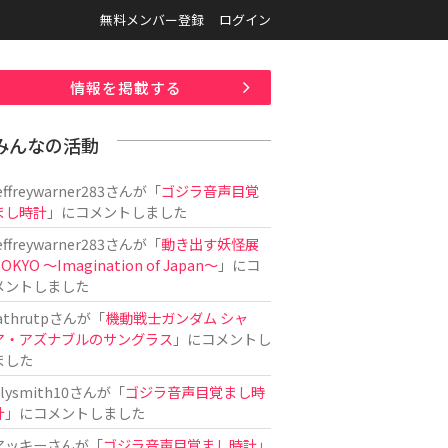
無料メンバー登録
ログイン
情報を掲載する
みんなの活動
effreywarner283
さんが「
ゴジラ音声目覚
まし時計
」にコメントしました
effreywarner283
さんが「
動き出す妖怪展
OKYO 〜Imagination of Japan〜
」にコ
メントしました
athrutp
さんが「
機動戦士ガンダム シャ
ア・アズナブルのサングラス
」にコメントし
ました
ilysmith10
さんが「
ゴジラ音声目覚まし時
計
」にコメントしました
アッキー
さんが「
ゴジラ音声目覚まし時計
」