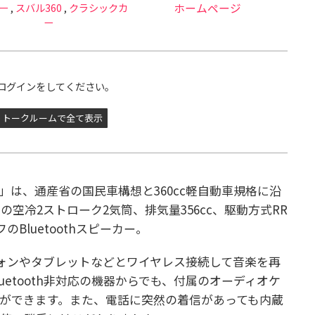
ー
,
スバル360
,
クラシックカ
ホームページ
ー
ログインをしてください。
トークルームで全て表示
ピーカー」は、通産省の国民車構想と360cc軽自動車規格に沿
スの空冷2ストローク2気筒、排気量356cc、駆動方式RR
Bluetoothスピーカー。
フォンやタブレットなどとワイヤレス接続して音楽を再
uetooth非対応の機器からでも、付属のオーディオケ
ができます。また、電話に突然の着信があっても内蔵