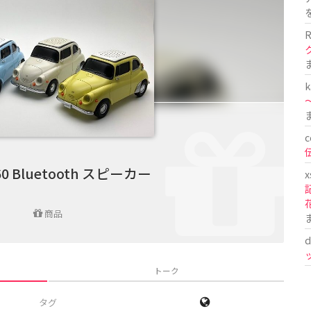
R
k
〜
c
0 Bluetooth スピーカー
x
商品
d
トーク
タグ