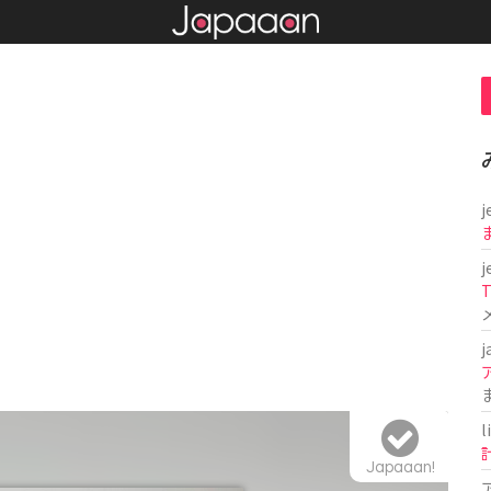
j
j
T
j
l
Japaaan!