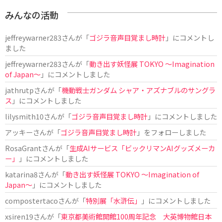
みんなの活動
jeffreywarner283
さんが「
ゴジラ音声目覚まし時計
」にコメントし
ました
jeffreywarner283
さんが「
動き出す妖怪展 TOKYO 〜Imagination
of Japan〜
」にコメントしました
jathrutp
さんが「
機動戦士ガンダム シャア・アズナブルのサングラ
ス
」にコメントしました
lilysmith10
さんが「
ゴジラ音声目覚まし時計
」にコメントしました
アッキー
さんが「
ゴジラ音声目覚まし時計
」をフォローしました
RosaGrant
さんが「
生成AIサービス「ビックリマンAIグッズメーカ
ー」
」にコメントしました
katarina8
さんが「
動き出す妖怪展 TOKYO 〜Imagination of
Japan〜
」にコメントしました
compostertaco
さんが「
特別展「水滸伝」
」にコメントしました
xsiren19
さんが「
東京都美術館開館100周年記念 大英博物館日本