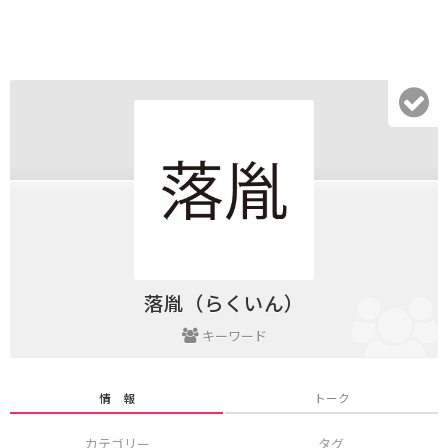
落胤（らくいん）
キーワード
情 報
トーク
カテゴリー
タグ