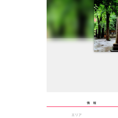
情 報
エリア