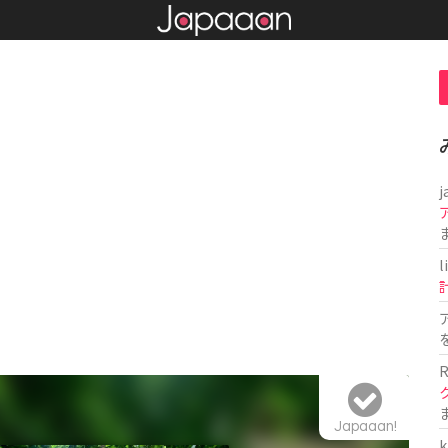
j
l
R
Japaaan!
k