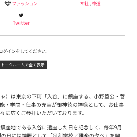
ファッション
神社
,
神道
Twitter
ログインをしてください。
トークルームで全て表示
じゃ）は東京の下町「入谷」に鎮座する、小野篁公・菅
能・学問・仕事の充実が御神徳の神様として、お仕事
々に広くご参拝いただいております。
鎮座地である入谷に遷座した日を記念して、毎年9月
感謝の日には神賑として「足利学校／雅楽の夕べ」を開