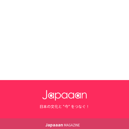
日本の文化と ”今” をつなぐ！
Japaaan
MAGAZINE