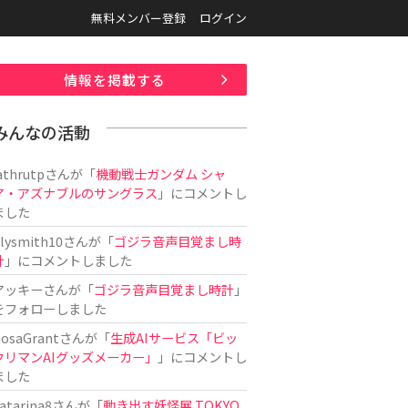
無料メンバー登録
ログイン
情報を掲載する
みんなの活動
athrutp
さんが「
機動戦士ガンダム シャ
ア・アズナブルのサングラス
」にコメントし
ました
ilysmith10
さんが「
ゴジラ音声目覚まし時
計
」にコメントしました
アッキー
さんが「
ゴジラ音声目覚まし時計
」
をフォローしました
osaGrant
さんが「
生成AIサービス「ビッ
クリマンAIグッズメーカー」
」にコメントし
ました
atarina8
さんが「
動き出す妖怪展 TOKYO