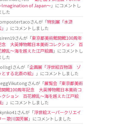
Imagination of Japan〜
」にコメントし
ました
ompostertaco
さんが「
特別展「水滸
伝」
」にコメントしました
siren19
さんが「
東京都美術館開館100周年
記念 大英博物館日本美術コレクション 百
花繚乱～海を越えた江戸絵画
」にコメントし
ました
ollsgl
さんが「
企画展「浮世絵百物語 ゾ
ッとする北斎の絵」
」にコメントしました
eggVikutong
さんが「
展覧会「東京都美術
館開館100周年記念 大英博物館日本美術コ
レクション 百花繚乱〜海を越えた江戸絵
画」
」にコメントしました
kynko41
さんが「
浮世絵スーパークリエイ
ター 歌川国芳展
」にコメントしました