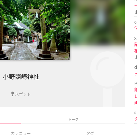
〜
c
x
d
小野照崎神社
P
スポット
s
トーク
カテゴリー
タグ