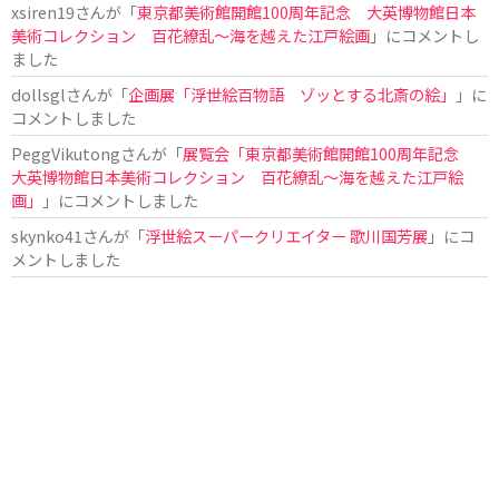
xsiren19
さんが「
東京都美術館開館100周年記念 大英博物館日本
美術コレクション 百花繚乱～海を越えた江戸絵画
」にコメントし
ました
dollsgl
さんが「
企画展「浮世絵百物語 ゾッとする北斎の絵」
」に
コメントしました
PeggVikutong
さんが「
展覧会「東京都美術館開館100周年記念
大英博物館日本美術コレクション 百花繚乱〜海を越えた江戸絵
画」
」にコメントしました
skynko41
さんが「
浮世絵スーパークリエイター 歌川国芳展
」にコ
メントしました