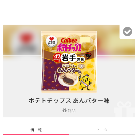
ポテトチップス あんバター味
商品
情 報
トーク