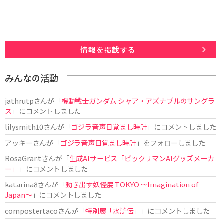
情報を掲載する
みんなの活動
jathrutp
さんが「
機動戦士ガンダム シャア・アズナブルのサングラ
ス
」にコメントしました
lilysmith10
さんが「
ゴジラ音声目覚まし時計
」にコメントしました
アッキー
さんが「
ゴジラ音声目覚まし時計
」をフォローしました
RosaGrant
さんが「
生成AIサービス「ビックリマンAIグッズメーカ
ー」
」にコメントしました
katarina8
さんが「
動き出す妖怪展 TOKYO 〜Imagination of
Japan〜
」にコメントしました
compostertaco
さんが「
特別展「水滸伝」
」にコメントしました