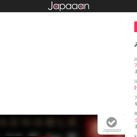
j
l
R
Japaaan!
k