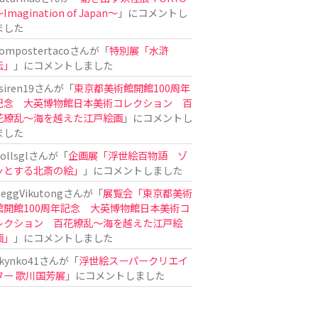
Imagination of Japan〜
」にコメントし
ました
ompostertaco
さんが「
特別展「水滸
伝」
」にコメントしました
siren19
さんが「
東京都美術館開館100周年
記念 大英博物館日本美術コレクション 百
花繚乱～海を越えた江戸絵画
」にコメントし
ました
ollsgl
さんが「
企画展「浮世絵百物語 ゾ
ッとする北斎の絵」
」にコメントしました
eggVikutong
さんが「
展覧会「東京都美術
館開館100周年記念 大英博物館日本美術コ
レクション 百花繚乱〜海を越えた江戸絵
画」
」にコメントしました
kynko41
さんが「
浮世絵スーパークリエイ
ター 歌川国芳展
」にコメントしました