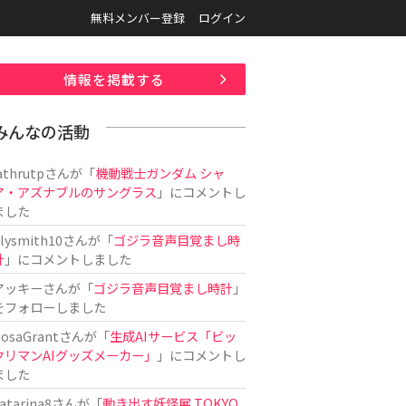
無料メンバー登録
ログイン
情報を掲載する
みんなの活動
athrutp
さんが「
機動戦士ガンダム シャ
ア・アズナブルのサングラス
」にコメントし
ました
ilysmith10
さんが「
ゴジラ音声目覚まし時
計
」にコメントしました
アッキー
さんが「
ゴジラ音声目覚まし時計
」
をフォローしました
osaGrant
さんが「
生成AIサービス「ビッ
クリマンAIグッズメーカー」
」にコメントし
ました
atarina8
さんが「
動き出す妖怪展 TOKYO