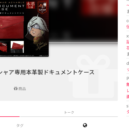
〜
c
x
d
シャア専用本革製ドキュメントケース
P
商品
s
トーク
タグ