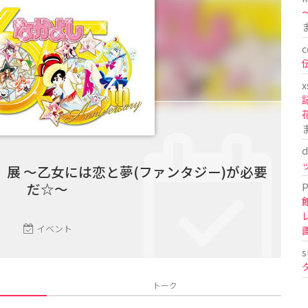
〜
c
x
d
』展 ～乙女には恋と夢(ファンタジー)が必要
だ☆～
P
イベント
s
トーク