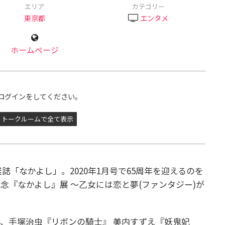
エリア
カテゴリー
東京都
エンタメ
ホームページ
ログインをしてください。
トークルームで全て表示
雑誌「なかよし」。2020年1月号で65周年を迎えるのを
念『なかよし』展 ～乙女には恋と夢(ファンタジー)が
、手塚治虫『リボンの騎士』 美内すずえ『妖鬼妃