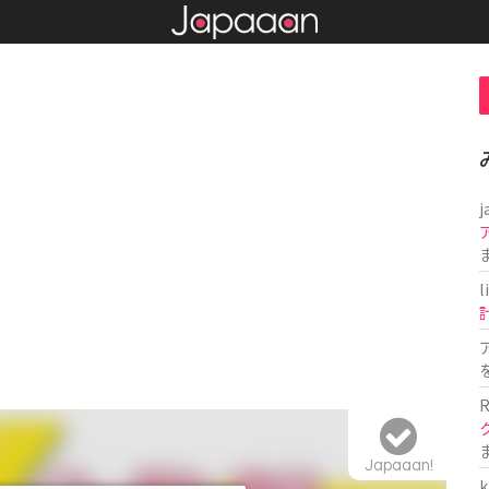
j
l
R
Japaaan!
k