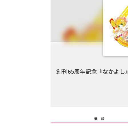
創刊65周年記念『なかよし
情 報