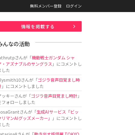
無料メンバー登録
ログイン
情報を掲載する
みんなの活動
athrutp
さんが「
機動戦士ガンダム シャ
ア・アズナブルのサングラス
」にコメントし
ました
ilysmith10
さんが「
ゴジラ音声目覚まし時
計
」にコメントしました
アッキー
さんが「
ゴジラ音声目覚まし時計
」
をフォローしました
osaGrant
さんが「
生成AIサービス「ビッ
クリマンAIグッズメーカー」
」にコメントし
ました
atarina8
さんが「
動き出す妖怪展 TOKYO