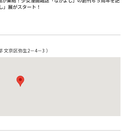
原画が集結！少女漫画雑誌「なかよし」の創刊６５周年を記
し」展がスタート！
都 文京区弥生2－4－3 ）