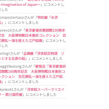
Imagination of Japan〜
」にコメントし
ました
ompostertaco
さんが「
特別展「水滸
伝」
」にコメントしました
siren19
さんが「
東京都美術館開館100周年
記念 大英博物館日本美術コレクション 百
花繚乱～海を越えた江戸絵画
」にコメントし
ました
ollsgl
さんが「
企画展「浮世絵百物語 ゾ
ッとする北斎の絵」
」にコメントしました
eggVikutong
さんが「
展覧会「東京都美術
館開館100周年記念 大英博物館日本美術コ
レクション 百花繚乱〜海を越えた江戸絵
画」
」にコメントしました
kynko41
さんが「
浮世絵スーパークリエイ
ター 歌川国芳展
」にコメントしました