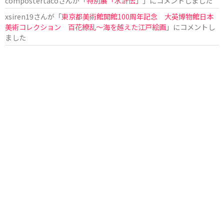
compostertaco
さんが「
特別展「水滸伝」
」にコメントしました
xsiren19
さんが「
東京都美術館開館100周年記念 大英博物館日本
美術コレクション 百花繚乱～海を越えた江戸絵画
」にコメントし
ました