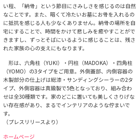
い程、「納骨」という節目にさみしさを感じるのは自然
なことです。また、暗くて冷たいお墓にお骨を入れるの
に抵抗を感じる人も少なくありません。納骨の場所を自
宅にすることで、時間をかけて悲しみを癒やすことがで
きますし、ずっとそばにいるように感じることは、残さ
れた家族の心の支えにもなります。
形は、六角柱（YUKI）・円柱（MADOKA）・四角柱
（YOMO）の3タイプをご用意。外側蓋部、内側容器の
木製部分の仕上げは総漆・サンディングシーラーの2タ
イプ、外側容器は真鍮製で5色となっており、組み合わ
せは全30種類です。家のどこに置いても美しくさりげな
い存在感があり、まるでインテリアのような佇まいで
す。
（プレスリリースより）
ホームページ