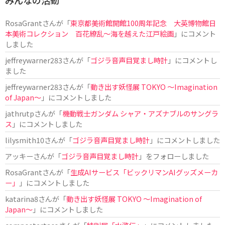
RosaGrant
さんが「
東京都美術館開館100周年記念 大英博物館日
本美術コレクション 百花繚乱～海を越えた江戸絵画
」にコメント
しました
jeffreywarner283
さんが「
ゴジラ音声目覚まし時計
」にコメントし
ました
jeffreywarner283
さんが「
動き出す妖怪展 TOKYO 〜Imagination
of Japan〜
」にコメントしました
jathrutp
さんが「
機動戦士ガンダム シャア・アズナブルのサングラ
ス
」にコメントしました
lilysmith10
さんが「
ゴジラ音声目覚まし時計
」にコメントしました
アッキー
さんが「
ゴジラ音声目覚まし時計
」をフォローしました
RosaGrant
さんが「
生成AIサービス「ビックリマンAIグッズメーカ
ー」
」にコメントしました
katarina8
さんが「
動き出す妖怪展 TOKYO 〜Imagination of
Japan〜
」にコメントしました