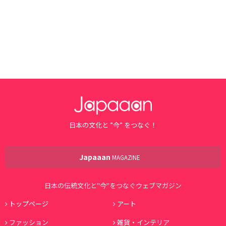
日本の文化と ”今” をつなぐ！
Japaaan
MAGAZINE
日本の伝統文化と"今"をつなぐウェブマガジン
トップページ
アート
ファッション
雑貨・インテリア