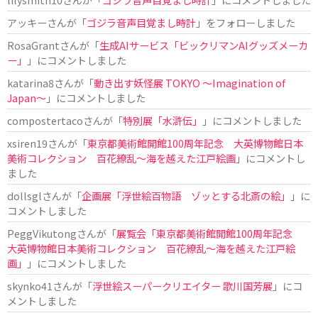
アッキー
さんが「
ゴジラ音声目覚まし時計
」をフォローしました
RosaGrant
さんが「
生成AIサービス「ビックリマンAIグッズメーカ
ー」
」にコメントしました
katarina8
さんが「
動き出す妖怪展 TOKYO 〜Imagination of
Japan〜
」にコメントしました
compostertaco
さんが「
特別展「水滸伝」
」にコメントしました
xsiren19
さんが「
東京都美術館開館100周年記念 大英博物館日本
美術コレクション 百花繚乱～海を越えた江戸絵画
」にコメントし
ました
dollsgl
さんが「
企画展「浮世絵百物語 ゾッとする北斎の絵」
」に
コメントしました
PeggVikutong
さんが「
展覧会「東京都美術館開館100周年記念
大英博物館日本美術コレクション 百花繚乱〜海を越えた江戸絵
画」
」にコメントしました
skynko41
さんが「
浮世絵スーパークリエイター 歌川国芳展
」にコ
メントしました