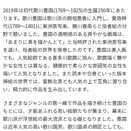
2019年は初代歌川豊国(1769～1825)の生誕250年にあた
ります。歌川豊国は歌川派の開祖豊春に入門し、寛政時
代(1789～1801)に東洲斎写楽、勝川春英らと役者絵の分
野で競いました。豊国の透明感のある爽やかな画風は、
「あまりに真を描かんとて」と当時評された東洲斎写楽
を退け、役者絵の世界を席巻したのです。豊国は美人画
でも、人気絵師である喜多川歌麿に挑み、歌麿描く艷や
かな女性とは異なる、健康的で柔らかな雰囲気の女性を
描いて人気となりました。また読本や合巻といった版本
挿絵の世界では、葛飾北斎とも人気の上で互角に渡り合
い、精力的に作品を生み出しています。
さまざまなジャンルの第一線で作品を描き続けた豊国の
もとには、才能あふれる若い絵師たちが集まり、幕末に
歌川派が浮世絵の最大流派となる礎となりました。豊国
は近年人気の高い歌川国芳、歌川国貞の師匠としても、