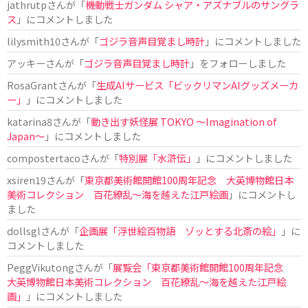
jathrutp
さんが「
機動戦士ガンダム シャア・アズナブルのサングラ
ス
」にコメントしました
lilysmith10
さんが「
ゴジラ音声目覚まし時計
」にコメントしました
アッキー
さんが「
ゴジラ音声目覚まし時計
」をフォローしました
RosaGrant
さんが「
生成AIサービス「ビックリマンAIグッズメーカ
ー」
」にコメントしました
katarina8
さんが「
動き出す妖怪展 TOKYO 〜Imagination of
Japan〜
」にコメントしました
compostertaco
さんが「
特別展「水滸伝」
」にコメントしました
xsiren19
さんが「
東京都美術館開館100周年記念 大英博物館日本
美術コレクション 百花繚乱～海を越えた江戸絵画
」にコメントし
ました
dollsgl
さんが「
企画展「浮世絵百物語 ゾッとする北斎の絵」
」に
コメントしました
PeggVikutong
さんが「
展覧会「東京都美術館開館100周年記念
大英博物館日本美術コレクション 百花繚乱〜海を越えた江戸絵
画」
」にコメントしました