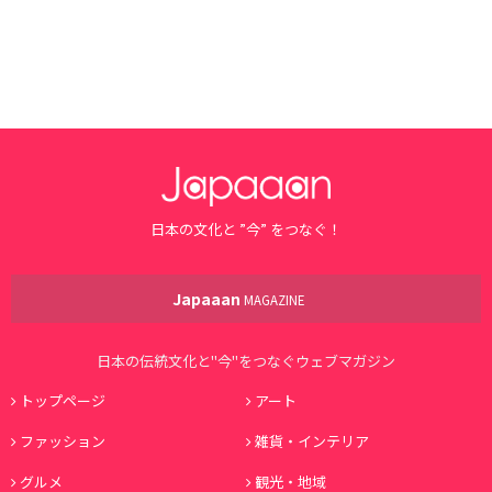
日本の文化と ”今” をつなぐ！
Japaaan
MAGAZINE
日本の伝統文化と"今"をつなぐウェブマガジン
トップページ
アート
ファッション
雑貨・インテリア
グルメ
観光・地域