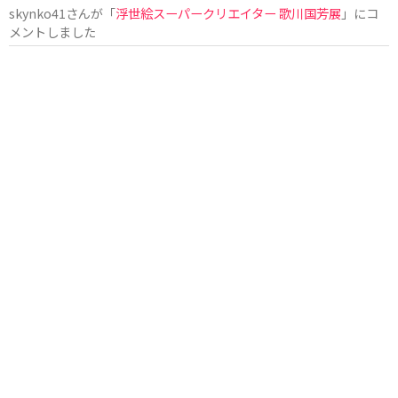
skynko41
さんが「
浮世絵スーパークリエイター 歌川国芳展
」にコ
メントしました