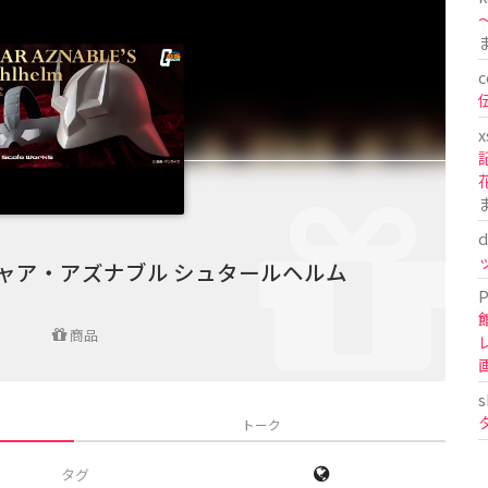
〜
c
x
d
orks シャア・アズナブル シュタールヘルム
P
商品
s
トーク
タグ