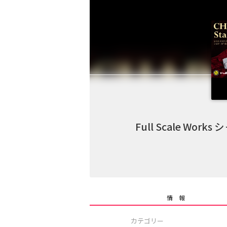
Full Scale W
情 報
カテゴリー