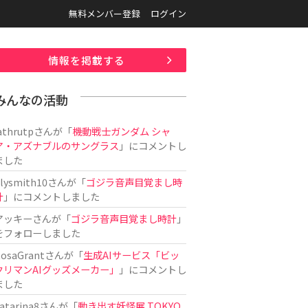
無料メンバー登録
ログイン
情報を掲載する
みんなの活動
athrutp
さんが「
機動戦士ガンダム シャ
ア・アズナブルのサングラス
」にコメントし
ました
ilysmith10
さんが「
ゴジラ音声目覚まし時
計
」にコメントしました
アッキー
さんが「
ゴジラ音声目覚まし時計
」
をフォローしました
osaGrant
さんが「
生成AIサービス「ビッ
クリマンAIグッズメーカー」
」にコメントし
ました
atarina8
さんが「
動き出す妖怪展 TOKYO