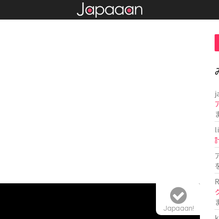
j
l
R
Japaaan!
k