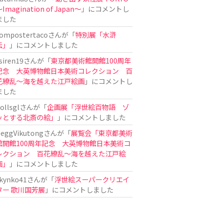
Imagination of Japan〜
」にコメントし
ました
ompostertaco
さんが「
特別展「水滸
伝」
」にコメントしました
siren19
さんが「
東京都美術館開館100周年
記念 大英博物館日本美術コレクション 百
花繚乱～海を越えた江戸絵画
」にコメントし
ました
ollsgl
さんが「
企画展「浮世絵百物語 ゾ
ッとする北斎の絵」
」にコメントしました
eggVikutong
さんが「
展覧会「東京都美術
館開館100周年記念 大英博物館日本美術コ
レクション 百花繚乱〜海を越えた江戸絵
画」
」にコメントしました
kynko41
さんが「
浮世絵スーパークリエイ
ター 歌川国芳展
」にコメントしました