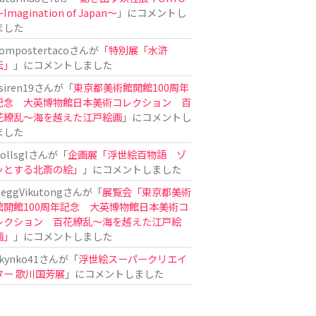
Imagination of Japan〜
」にコメントし
ました
ompostertaco
さんが「
特別展「水滸
伝」
」にコメントしました
siren19
さんが「
東京都美術館開館100周年
記念 大英博物館日本美術コレクション 百
花繚乱～海を越えた江戸絵画
」にコメントし
ました
ollsgl
さんが「
企画展「浮世絵百物語 ゾ
ッとする北斎の絵」
」にコメントしました
eggVikutong
さんが「
展覧会「東京都美術
館開館100周年記念 大英博物館日本美術コ
レクション 百花繚乱〜海を越えた江戸絵
画」
」にコメントしました
kynko41
さんが「
浮世絵スーパークリエイ
ター 歌川国芳展
」にコメントしました