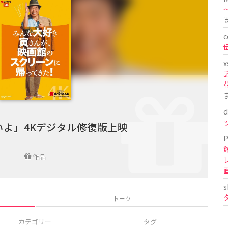
〜
c
x
d
いよ」4Kデジタル修復版上映
P
作品
s
トーク
カテゴリー
タグ