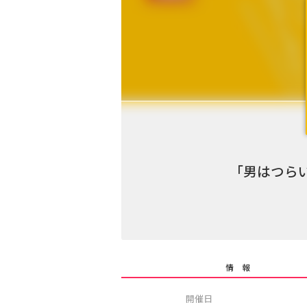
「男はつら
情 報
開催日