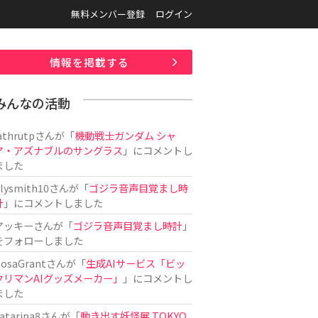
無料メンバー登録
ログイン
情報を掲載する
みんなの活動
athrutp
さんが「
機動戦士ガンダム シャ
ア・アズナブルのサングラス
」にコメントし
ました
ilysmith10
さんが「
ゴジラ音声目覚まし時
計
」にコメントしました
アッキー
さんが「
ゴジラ音声目覚まし時計
」
をフォローしました
osaGrant
さんが「
生成AIサービス「ビッ
クリマンAIグッズメーカー」
」にコメントし
ました
atarina8
さんが「
動き出す妖怪展 TOKYO