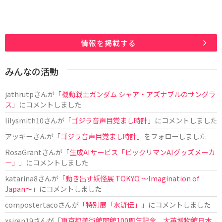
情報を掲載する
みんなの活動
jathrutp
さんが「
機動戦士ガンダム シャア・アズナブルのサングラ
ス
」にコメントしました
lilysmith10
さんが「
ゴジラ音声目覚まし時計
」にコメントしました
アッキー
さんが「
ゴジラ音声目覚まし時計
」をフォローしました
RosaGrant
さんが「
生成AIサービス「ビックリマンAIグッズメーカ
ー」
」にコメントしました
katarina8
さんが「
動き出す妖怪展 TOKYO 〜Imagination of
Japan〜
」にコメントしました
compostertaco
さんが「
特別展「水滸伝」
」にコメントしました
xsiren19
さんが「
東京都美術館開館100周年記念 大英博物館日本