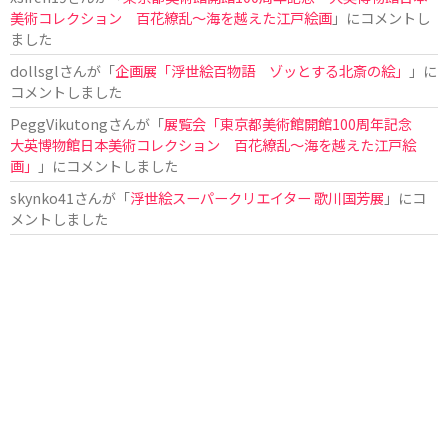
美術コレクション 百花繚乱～海を越えた江戸絵画
」にコメントし
ました
dollsgl
さんが「
企画展「浮世絵百物語 ゾッとする北斎の絵」
」に
コメントしました
PeggVikutong
さんが「
展覧会「東京都美術館開館100周年記念
大英博物館日本美術コレクション 百花繚乱〜海を越えた江戸絵
画」
」にコメントしました
skynko41
さんが「
浮世絵スーパークリエイター 歌川国芳展
」にコ
メントしました