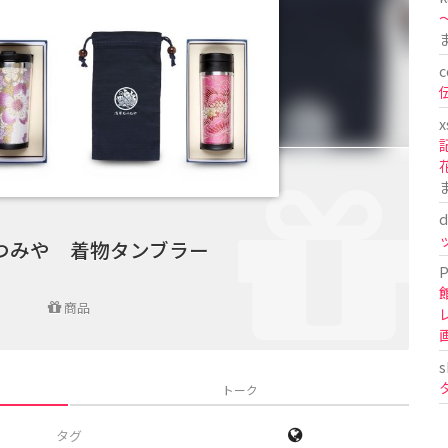
〜
c
x
d
つみや 着物タンブラー
P
商品
s
トーク
タグ