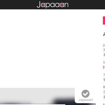
j
l
R
Japaaan!
k