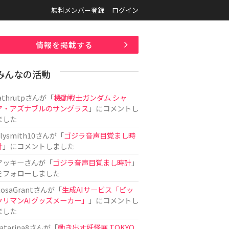
無料メンバー登録
ログイン
情報を掲載する
みんなの活動
athrutp
さんが「
機動戦士ガンダム シャ
ア・アズナブルのサングラス
」にコメントし
ました
ilysmith10
さんが「
ゴジラ音声目覚まし時
計
」にコメントしました
アッキー
さんが「
ゴジラ音声目覚まし時計
」
をフォローしました
osaGrant
さんが「
生成AIサービス「ビッ
クリマンAIグッズメーカー」
」にコメントし
ました
atarina8
さんが「
動き出す妖怪展 TOKYO