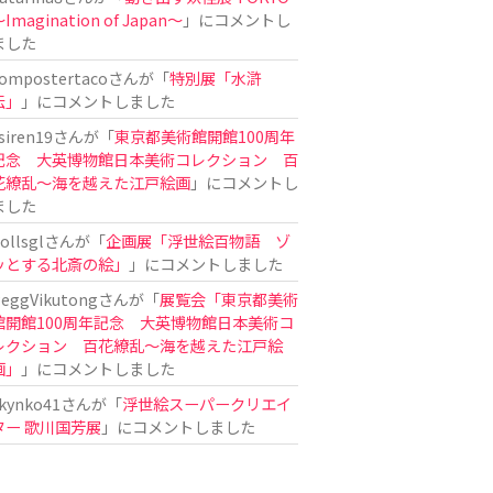
Imagination of Japan〜
」にコメントし
ました
ompostertaco
さんが「
特別展「水滸
伝」
」にコメントしました
siren19
さんが「
東京都美術館開館100周年
記念 大英博物館日本美術コレクション 百
花繚乱～海を越えた江戸絵画
」にコメントし
ました
ollsgl
さんが「
企画展「浮世絵百物語 ゾ
ッとする北斎の絵」
」にコメントしました
eggVikutong
さんが「
展覧会「東京都美術
館開館100周年記念 大英博物館日本美術コ
レクション 百花繚乱〜海を越えた江戸絵
画」
」にコメントしました
kynko41
さんが「
浮世絵スーパークリエイ
ター 歌川国芳展
」にコメントしました