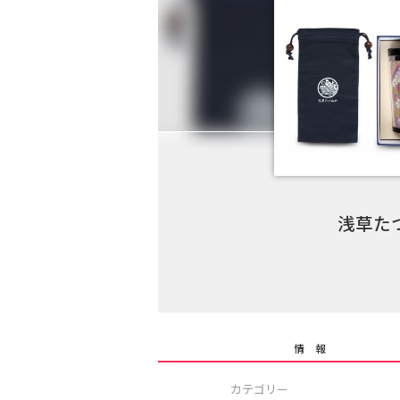
浅草た
情 報
カテゴリー