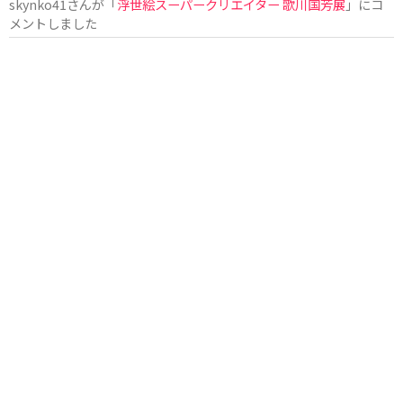
skynko41
さんが「
浮世絵スーパークリエイター 歌川国芳展
」にコ
メントしました