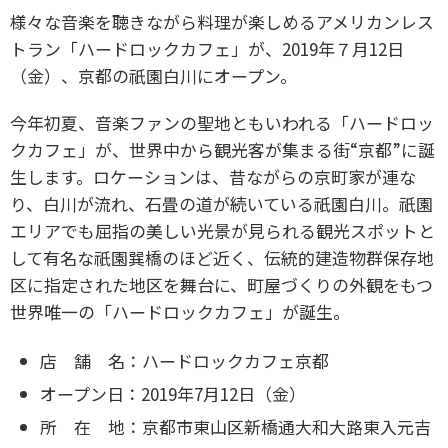
様々な音楽を聴きながら料理が楽しめるアメリカンレス
トラン「ハードロックカフェ」が、2019年７月12日
（金）、京都の祇園白川にオープン。
今年初夏、音楽ファンの聖地ともいわれる「ハードロッ
クカフェ」が、世界中から観光客が集まる街“京都”に誕
生します。ロケーションは、昔ながらの京町家が連な
り、白川が流れ、石畳の道が続いている祇園白川。祇園
エリアでも屈指の美しい光景が見られる観光スポットと
して有名な祇園巽橋のほど近く、伝統的建造物群保存地
区に指定された地区を舞台に、町屋づくりの外観をもつ
世界唯一の「ハードロックカフェ」が誕生。
店 舗 名：ハードロックカフェ京都
オープン日：2019年7月12日（金）
所 在 地：京都市東山区新橋通大和大路東入元吉