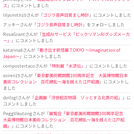
ス
」にコメントしました
lilysmith10
さんが「
ゴジラ音声目覚まし時計
」にコメントしました
アッキー
さんが「
ゴジラ音声目覚まし時計
」をフォローしました
RosaGrant
さんが「
生成AIサービス「ビックリマンAIグッズメーカ
ー」
」にコメントしました
katarina8
さんが「
動き出す妖怪展 TOKYO 〜Imagination of
Japan〜
」にコメントしました
compostertaco
さんが「
特別展「水滸伝」
」にコメントしました
xsiren19
さんが「
東京都美術館開館100周年記念 大英博物館日本
美術コレクション 百花繚乱～海を越えた江戸絵画
」にコメントし
ました
dollsgl
さんが「
企画展「浮世絵百物語 ゾッとする北斎の絵」
」に
コメントしました
PeggVikutong
さんが「
展覧会「東京都美術館開館100周年記念
大英博物館日本美術コレクション 百花繚乱〜海を越えた江戸絵
画」
」にコメントしました