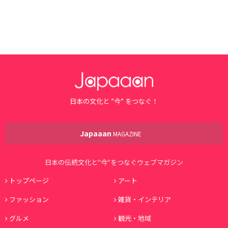
日本の文化と ”今” をつなぐ！
Japaaan
MAGAZINE
日本の伝統文化と"今"をつなぐウェブマガジン
トップページ
アート
ファッション
雑貨・インテリア
グルメ
観光・地域