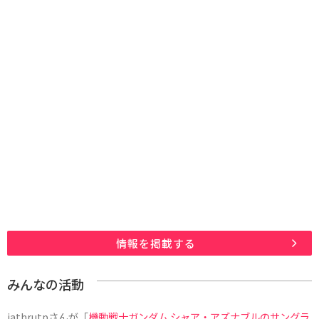
情報を掲載する
みんなの活動
jathrutp
さんが「
機動戦士ガンダム シャア・アズナブルのサングラ