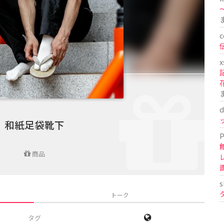
〜
c
x
d
和紙足袋靴下
P
商品
s
トーク
タグ