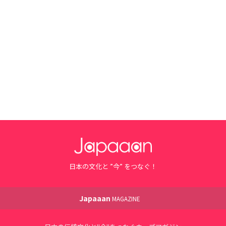
日本の文化と ”今” をつなぐ！
Japaaan
MAGAZINE