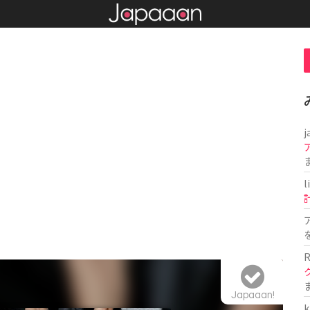
j
l
R
Japaaan!
k