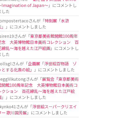
Imagination of Japan〜
」にコメントし
ました
ompostertaco
さんが「
特別展「水滸
伝」
」にコメントしました
siren19
さんが「
東京都美術館開館100周年
記念 大英博物館日本美術コレクション 百
花繚乱～海を越えた江戸絵画
」にコメントし
ました
ollsgl
さんが「
企画展「浮世絵百物語 ゾ
ッとする北斎の絵」
」にコメントしました
eggVikutong
さんが「
展覧会「東京都美術
館開館100周年記念 大英博物館日本美術コ
レクション 百花繚乱〜海を越えた江戸絵
画」
」にコメントしました
kynko41
さんが「
浮世絵スーパークリエイ
ター 歌川国芳展
」にコメントしました