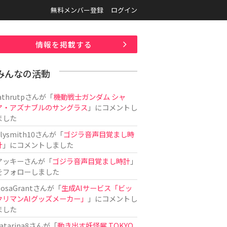
無料メンバー登録
ログイン
情報を掲載する
みんなの活動
athrutp
さんが「
機動戦士ガンダム シャ
ア・アズナブルのサングラス
」にコメントし
ました
ilysmith10
さんが「
ゴジラ音声目覚まし時
計
」にコメントしました
アッキー
さんが「
ゴジラ音声目覚まし時計
」
をフォローしました
osaGrant
さんが「
生成AIサービス「ビッ
クリマンAIグッズメーカー」
」にコメントし
ました
atarina8
さんが「
動き出す妖怪展 TOKYO