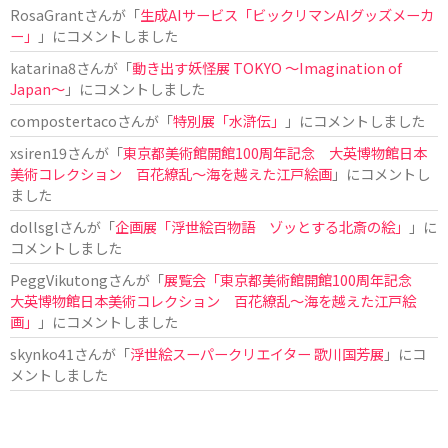
RosaGrant
さんが「
生成AIサービス「ビックリマンAIグッズメーカ
ー」
」にコメントしました
katarina8
さんが「
動き出す妖怪展 TOKYO 〜Imagination of
Japan〜
」にコメントしました
compostertaco
さんが「
特別展「水滸伝」
」にコメントしました
xsiren19
さんが「
東京都美術館開館100周年記念 大英博物館日本
美術コレクション 百花繚乱～海を越えた江戸絵画
」にコメントし
ました
dollsgl
さんが「
企画展「浮世絵百物語 ゾッとする北斎の絵」
」に
コメントしました
PeggVikutong
さんが「
展覧会「東京都美術館開館100周年記念
大英博物館日本美術コレクション 百花繚乱〜海を越えた江戸絵
画」
」にコメントしました
skynko41
さんが「
浮世絵スーパークリエイター 歌川国芳展
」にコ
メントしました