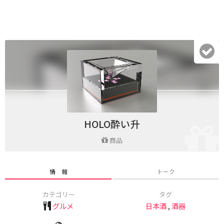
HOLO酔い升
商品
情 報
トーク
カテゴリー
タグ
グルメ
日本酒
,
酒器