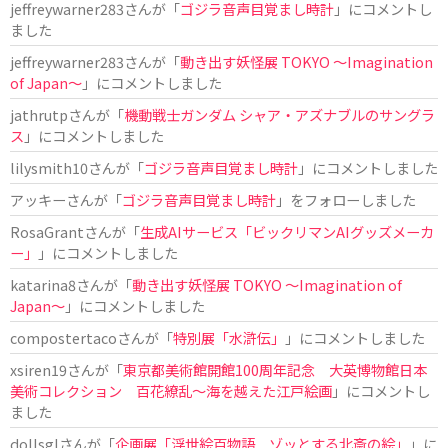
jeffreywarner283
さんが「
ゴジラ音声目覚まし時計
」にコメントし
ました
jeffreywarner283
さんが「
動き出す妖怪展 TOKYO 〜Imagination
of Japan〜
」にコメントしました
jathrutp
さんが「
機動戦士ガンダム シャア・アズナブルのサングラ
ス
」にコメントしました
lilysmith10
さんが「
ゴジラ音声目覚まし時計
」にコメントしました
アッキー
さんが「
ゴジラ音声目覚まし時計
」をフォローしました
RosaGrant
さんが「
生成AIサービス「ビックリマンAIグッズメーカ
ー」
」にコメントしました
katarina8
さんが「
動き出す妖怪展 TOKYO 〜Imagination of
Japan〜
」にコメントしました
compostertaco
さんが「
特別展「水滸伝」
」にコメントしました
xsiren19
さんが「
東京都美術館開館100周年記念 大英博物館日本
美術コレクション 百花繚乱～海を越えた江戸絵画
」にコメントし
ました
dollsgl
さんが「
企画展「浮世絵百物語 ゾッとする北斎の絵」
」に