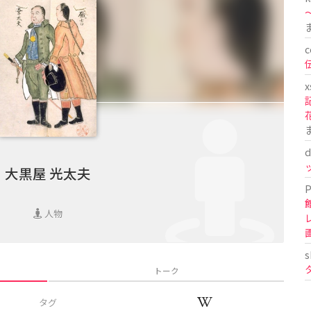
〜
c
x
d
大黒屋 光太夫
P
人物
s
トーク
タグ