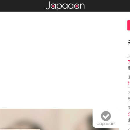
j
l
R
Japaaan!
k