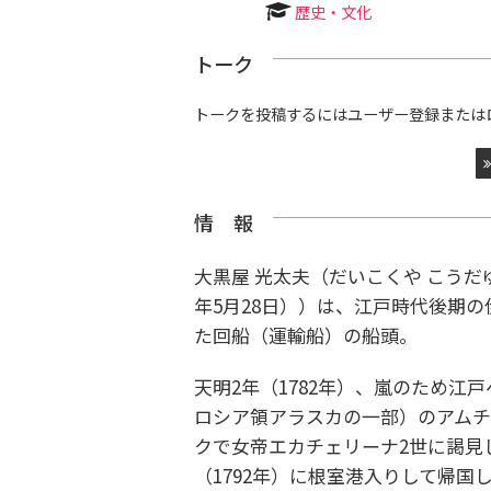
歴史・文化
トーク
トークを投稿するにはユーザー登録または
情 報
大黒屋 光太夫（だいこくや こうだゆう
年5月28日））は、江戸時代後期
た回船（運輸船）の船頭。
天明2年（1782年）、嵐のため
ロシア領アラスカの一部）のアム
クで女帝エカチェリーナ2世に謁見
（1792年）に根室港入りして帰国