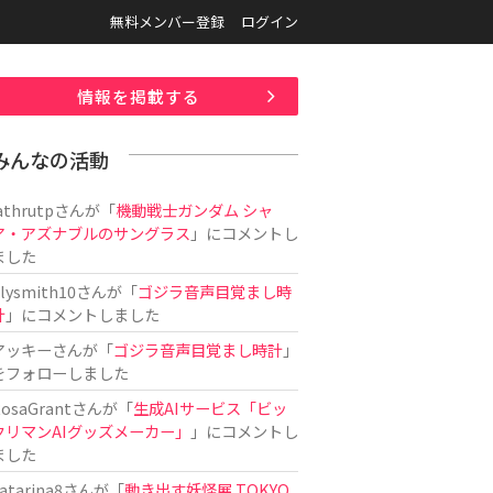
無料メンバー登録
ログイン
情報を掲載する
みんなの活動
athrutp
さんが「
機動戦士ガンダム シャ
ア・アズナブルのサングラス
」にコメントし
ました
ilysmith10
さんが「
ゴジラ音声目覚まし時
計
」にコメントしました
アッキー
さんが「
ゴジラ音声目覚まし時計
」
をフォローしました
osaGrant
さんが「
生成AIサービス「ビッ
クリマンAIグッズメーカー」
」にコメントし
ました
atarina8
さんが「
動き出す妖怪展 TOKYO