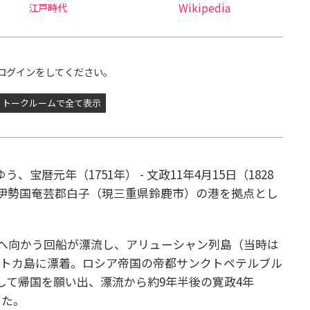
江戸時代
Wikipedia
ログインをしてください。
トークルームで全て表示
、宝暦元年（1751年） - 文政11年4月15日（1828
の伊勢国奄芸郡白子（現三重県鈴鹿市）の港を拠点とし
江戸へ向かう回船が漂流し、アリューシャン列島（当時は
チトカ島に漂着。ロシア帝国の帝都サンクトペテルブル
して帰国を願い出、漂流から約9年半後の寛政4年
した。