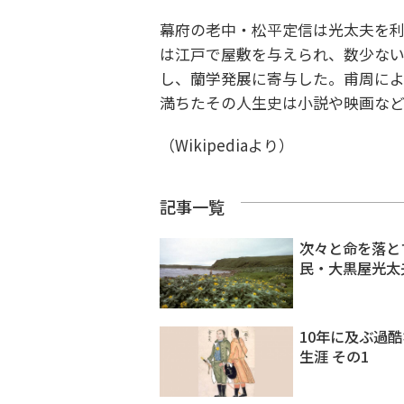
幕府の老中・松平定信は光太夫を
は江戸で屋敷を与えられ、数少な
し、蘭学発展に寄与した。甫周に
満ちたその人生史は小説や映画な
（Wikipediaより）
記事一覧
次々と命を落と
民・大黒屋光太
10年に及ぶ過
生涯 その1