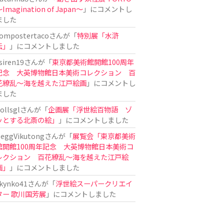
Imagination of Japan〜
」にコメントし
ました
ompostertaco
さんが「
特別展「水滸
伝」
」にコメントしました
siren19
さんが「
東京都美術館開館100周年
記念 大英博物館日本美術コレクション 百
花繚乱～海を越えた江戸絵画
」にコメントし
ました
ollsgl
さんが「
企画展「浮世絵百物語 ゾ
ッとする北斎の絵」
」にコメントしました
eggVikutong
さんが「
展覧会「東京都美術
館開館100周年記念 大英博物館日本美術コ
レクション 百花繚乱〜海を越えた江戸絵
画」
」にコメントしました
kynko41
さんが「
浮世絵スーパークリエイ
ター 歌川国芳展
」にコメントしました