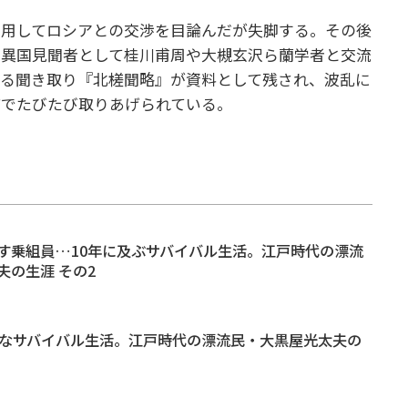
利用してロシアとの交渉を目論んだが失脚する。その後
い異国見聞者として桂川甫周や大槻玄沢ら蘭学者と交流
よる聞き取り『北槎聞略』が資料として残され、波乱に
どでたびたび取りあげられている。
す乗組員…10年に及ぶサバイバル生活。江戸時代の漂流
夫の生涯 その2
酷なサバイバル生活。江戸時代の漂流民・大黒屋光太夫の