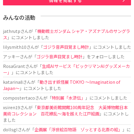
情報を掲載する
みんなの活動
jathrutp
さんが「
機動戦士ガンダム シャア・アズナブルのサングラ
ス
」にコメントしました
lilysmith10
さんが「
ゴジラ音声目覚まし時計
」にコメントしました
アッキー
さんが「
ゴジラ音声目覚まし時計
」をフォローしました
RosaGrant
さんが「
生成AIサービス「ビックリマンAIグッズメーカ
ー」
」にコメントしました
katarina8
さんが「
動き出す妖怪展 TOKYO 〜Imagination of
Japan〜
」にコメントしました
compostertaco
さんが「
特別展「水滸伝」
」にコメントしました
xsiren19
さんが「
東京都美術館開館100周年記念 大英博物館日本
美術コレクション 百花繚乱～海を越えた江戸絵画
」にコメントし
ました
dollsgl
さんが「
企画展「浮世絵百物語 ゾッとする北斎の絵」
」に