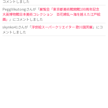
コメントしました
PeggVikutong
さんが「
展覧会「東京都美術館開館100周年記念
大英博物館日本美術コレクション 百花繚乱〜海を越えた江戸絵
画」
」にコメントしました
skynko41
さんが「
浮世絵スーパークリエイター 歌川国芳展
」にコ
メントしました